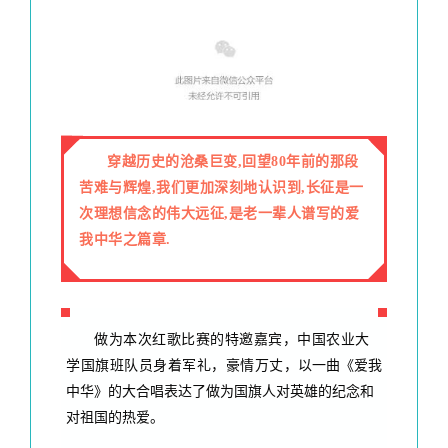
穿越历史的沧桑巨变,回望80年前的那段
苦难与辉煌,我们更加深刻地认识到,长征是一
次理想信念的伟大远征,是老一辈人谱写的爱
我中华之篇章.
做为本次红歌比赛的特邀嘉宾，中国农业大
学国旗班队员身着军礼，豪情万丈，
以一曲《爱我
中华》的大合唱表达了做为国旗人对英雄的纪念和
对祖国的热爱。