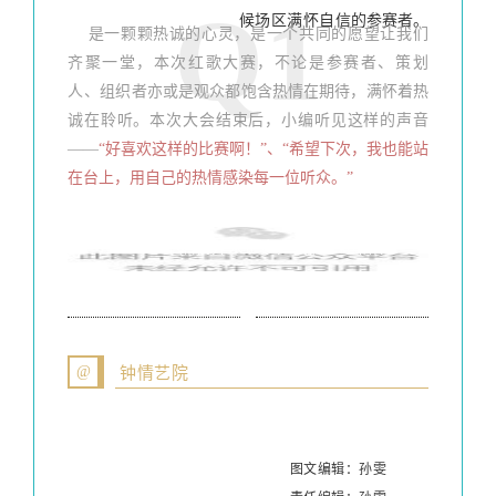
Q1
候场区满怀自信
的参赛者。
是一颗颗热诚的心灵，是一个共同的愿望让我们
齐聚一堂，本次红歌大赛，不论是参赛者、策划
人、
组织者亦或是观众都饱含热情在期待，满怀着热
诚在聆听。本次大会结束后，小编听见这样的声音
——
“好喜欢这样的比赛啊！”、“希望下次，我也能站
在台上，用自己的热情感染每一位听众。”
热情并未止步，我们一路相伴。
@
钟情艺院
图文编辑：孙雯