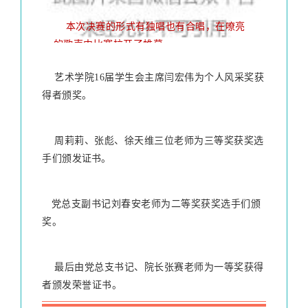
本次决赛的形式有独唱也有合唱，在嘹亮
各位期待的颁奖典礼来啦！
的歌声中比赛拉开了帷幕。
艺术学院16届学生会主席闫宏伟为个人风采奖获
得者颁奖。
选手们在这里用《唱支山歌给党听》《爱
我中华》《我爱你，中国》表达了跟党走的决
周莉莉、张彪、徐天维三位老师为三等奖获奖选
心和信心。
手们颁发
证书。
党总支副书记刘春安老师为二等奖获奖选手们颁
奖。
《黄水谣》《小白杨》《送别》等红歌，
激昂的红色旋律让我们共同回忆了那段激情燃
烧的岁月。
最后由党总支书记、院长张赛老师为一等奖获得
者颁发荣誉证书。