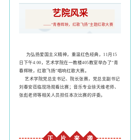
艺院风采
——“青春辉映，红歌飞扬”主题红歌大赛
为弘扬爱国主义精神，重温红色经典，11月15
日下午4:00，艺术学院在一教楼405教室举办了“青
春辉映，红歌飞扬”唱响红歌大赛。
艺术学院党总支书记、院长张赛，党总支副书记
刘春安莅临现场观看比赛；音乐专业徐天维老师、
张彪老师等相关人员担任本次比赛的评委。
正
片
来
袭