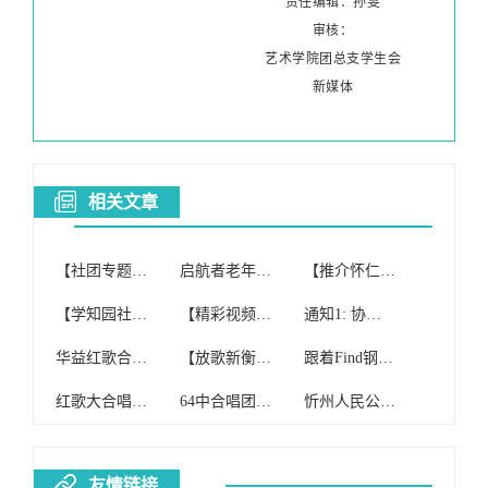
责任编辑：孙雯
审核：
艺术学院团总支学生会
新媒体
相关文章
【社团专题】寒亭区红歌合唱团
启航者老年红歌合唱团(纯公益合唱团)开课啦!
【推介怀仁】怀仁红歌晨唱团与北京健康之声合唱团2017重阳节联欢
【学知园社区】举办“爱之约合唱团红歌庆新年”活动
【精彩视频】花垣县老年大学红歌家园合唱团
通知1: 协会女子小合唱团参加红歌比赛获得佳绩
华益红歌合唱团选拔赛人气王投票开始啦!!(1、2批)!
【放歌新衡阳】衡阳县老年红歌合唱团积极备战全市老干部合唱比赛
跟着Find钢琴唱红歌,合唱团的姐姐阿姨们体验Find智能钢琴魅力
红歌大合唱 《黄水谣》(县供电公司合唱团)
64中合唱团2017年红歌比赛再获硚口区一等奖
忻州人民公园红歌合唱团《东方红》
友情链接