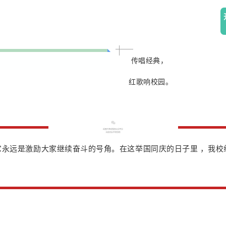
传唱经典，
红歌响校园。
是激励大家继续奋斗的号角。在这举国同庆的日子里 ，我校组