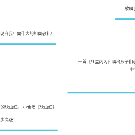
歌唱
现自我！
向伟大的祖国敬礼！
一首《红星闪闪》唱出孩子们
中
丽的映山红。
小合唱《映山红》
一步高涨！