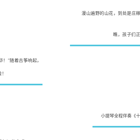
漫山遍野的山花，到处是庄稼，
瞧，孩子们正
华！”随着古筝响起，
啦！
小提琴全程伴奏《十