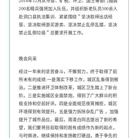
2016年12月从市管、矿税、环卫、国土等部门抽调
200名精兵强将加入队伍，并组织新老队员300余人
赴洞口县执法集训．紧紧围绕＂坚决取缔出店经
营、坚决取缔游买游卖、坚决禁止乱停乱摆、坚决
禁止乱倒垃级＂总要求开展工作。
晚会风采
经过一年来的坚苦奋斗，不懈努力，终于取得了前
所未有的成绩:一是落实下移工作，城区乱象得到根
治。二是推进环卫体制改革，城区卫生踏上了新台
阶。三是实施城区全面禁炮，得到了广大群众的积
极支持和空前好评。四是全面规范夜宵摊担，城区
环境得到有效提升。五是强力拆除杂乱广告 ，加强
提升了城市品位。最后，周清白同志提出了新的希
望，我们要将目前取得的既有成绩作为新的起点，
与时俱进，继续保持和发扬敢打硬战，勇于争先的