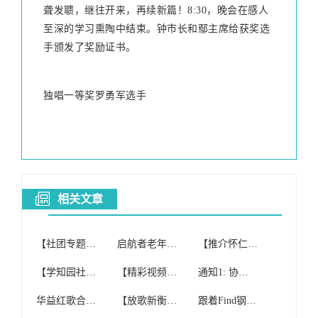
聋发聩，继往开来，再续新篇！8:30，晚会在感人
至深的学习熏陶中结束。钟市长和鄢主席给获奖选
手颁发了奖励证书。
独唱一等奖罗勇军选手
相关文章
【社团专题】寒亭区红歌合唱团
启航者老年红歌合唱团(纯公益合唱团)开课啦!
【推介怀仁】怀仁红歌晨唱团与北京健康之声合唱团2017重阳节联欢
【学知园社区】举办“爱之约合唱团红歌庆新年”活动
【精彩视频】花垣县老年大学红歌家园合唱团
通知1: 协会女子小合唱团参加红歌比赛获得佳绩
华益红歌合唱团选拔赛人气王投票开始啦!!(1、2批)!
【放歌新衡阳】衡阳县老年红歌合唱团积极备战全市老干部合唱比赛
跟着Find钢琴唱红歌,合唱团的姐姐阿姨们体验Find智能钢琴魅力