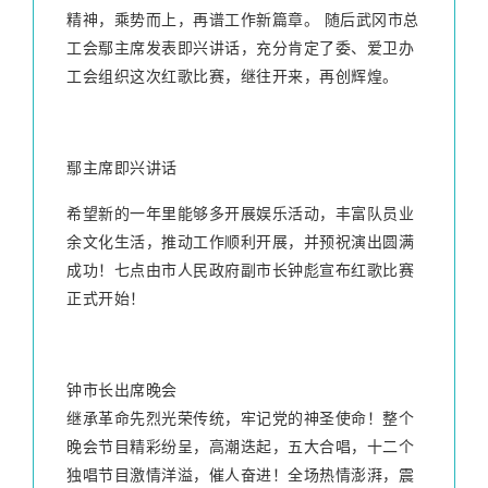
精神，乘势而上，再谱工作新篇章。 随后武冈市总
工会鄢主席发表即兴讲话，充分肯定了委、爱卫办
工会组织这次红歌比赛，继往开来，再创辉煌。
鄢主席即兴讲话
希望新的一年里能够多开展娱乐活动，丰富队员业
余文化生活，推动工作顺利开展，并预祝演出圆满
成功！七点由市人民政府副市长钟彪宣布红歌比赛
正式开始！
钟市长出席晚会
继承革命先烈光荣传统，牢记党的神圣使命！整个
晚会节目精彩纷呈，高潮迭起，五大合唱，十二个
独唱节目激情洋溢，催人奋进！全场热情澎湃，震