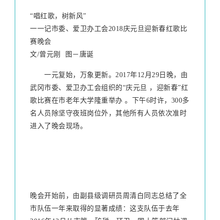
“唱红歌，树新风”
一一记市委、爱卫办工会2018庆元旦迎新春红歌比
赛晚会
文/曾元刚 图－唐诞
一元复始，万象更新。2017年12月29日晚，由
武冈市委、爱卫办工会组织的“庆元旦 ，迎新春”红
歌比赛在市老年大学隆重举办 。下午6时许，300多
名人员除坚守夜班岗位外，其他所有人员依次准时
进入了晚会现场。
晚会开始前，由副县级调研员周清白同志总结了全
市队伍一年来取得的显著成绩：这支队伍于去年