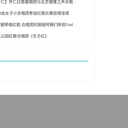
【推介怀仁】怀仁红歌晨唱团与北京健康之声合唱团2017重阳节联欢
 协会女子小合唱团参加红歌比赛获得佳绩
跟着Find钢琴唱红歌,合唱团的姐姐阿姨们体验Find智能钢琴魅力
民公园红歌合唱团《东方红》