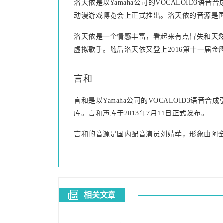
洛天依是以Yamaha公司的VOCALOID3语
动漫游戏博览会上正式推出。洛天依的音源是国内
洛天依是一个情感丰富，看起来有点冒失和天然
虚拟歌手。随后洛天依又登上2016第十一届金鹰
言和
言和是以Yamaha公司的VOCALOID3语音
库。言和声库于2013年7月11日正式发布。
言和的音源是国内配音演员刘婧荦，形象由阿
相关文章