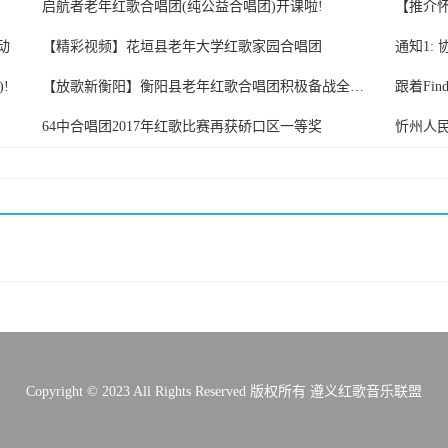
启航者老年红歌合唱团(纯公益合唱团)开课啦!
动
【精彩视频】花垣县老年大学红歌家园合唱团
通知1:
!
【放歌新衡阳】衡阳县老年红歌合唱团积极备战全市老干部合唱比赛
64中合唱团2017年红歌比赛再获硚口区一等奖
忻州人
Copyright © 2023 All Rights Reserved 版权所有 遵义红歌音乐联盟