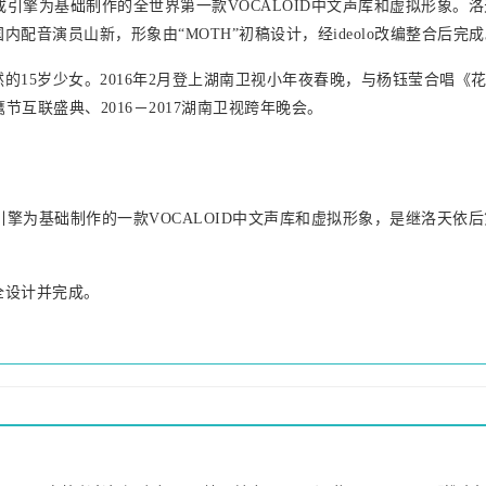
音合成引擎为基础制作的全世界第一款VOCALOID中文声库和虚拟形象。洛
配音演员山新，形象由“MOTH”初稿设计，经ideolo改编整合后完成
的15岁少女。2016年2月登上湖南卫视小年夜春晚，与杨钰莹合唱《
节互联盛典、2016－2017湖南卫视跨年晚会。
合成引擎为基础制作的一款VOCALOID中文声库和虚拟形象，是继洛天依
全设计并完成。