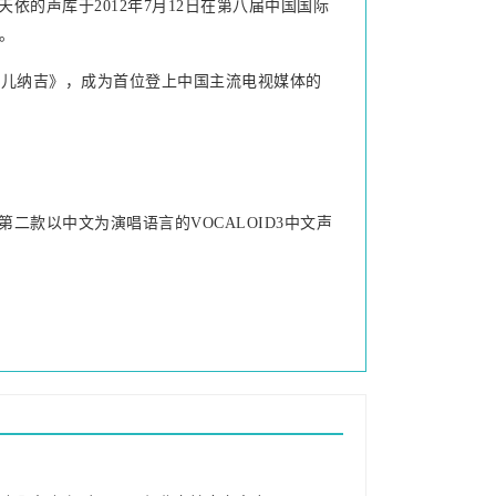
天依的声库于2012年7月12日在第八届中国国际
。
花儿纳吉》，成为首位登上中国主流电视媒体的
后第二款以中文为演唱语言的VOCALOID3中文声