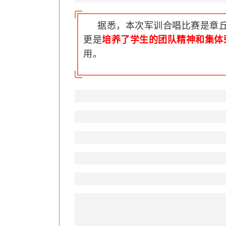
据悉，本次军训合唱比赛是章
更是
培养了学生的团队精神和集体
用。