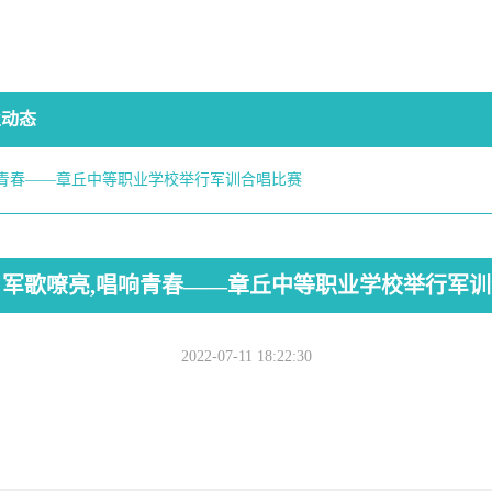
业动态
响青春——章丘中等职业学校举行军训合唱比赛
军歌嘹亮,唱响青春——章丘中等职业学校举行军
2022-07-11 18:22:30