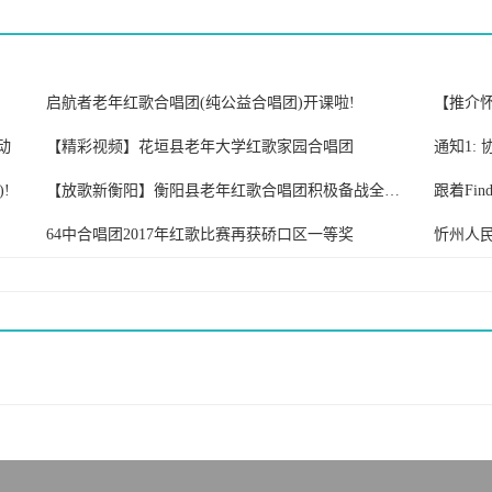
启航者老年红歌合唱团(纯公益合唱团)开课啦!
动
【精彩视频】花垣县老年大学红歌家园合唱团
通知1:
!
【放歌新衡阳】衡阳县老年红歌合唱团积极备战全市老干部合唱比赛
64中合唱团2017年红歌比赛再获硚口区一等奖
忻州人