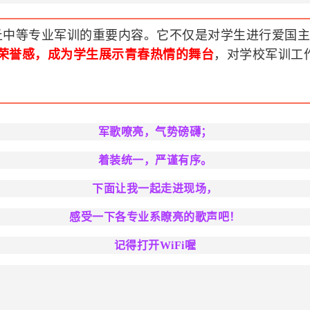
丘中等专业军训的重要内容。它不仅是对学生进行爱国主
荣誉感，成为学生展示青春热情的舞台
，对学校军训工
军歌嘹亮，气势磅礴；
着装统一，严谨有序。
下面让我一起走进现场，
感受一下各专业系瞭亮的歌声吧！
记得打开WiFi喔