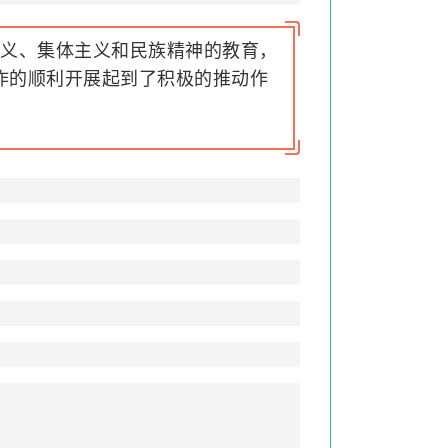
义、集体主义和民族精神的教育，
作的顺利开展起到了积极的推动作