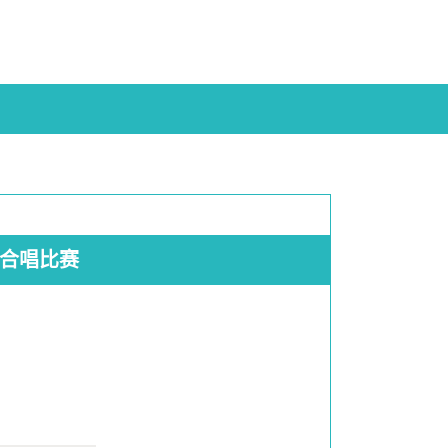
训合唱比赛