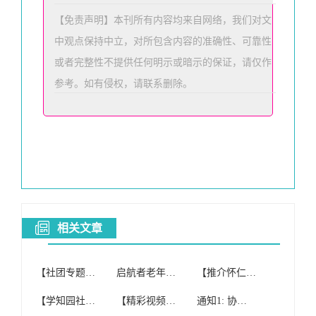
【免责声明】本刊所有内容均来自网络，我们对文
中观点保持中立，对所包
含内容的准确性、可靠性
或者完整性不提供任何明示或暗示的保证，请仅作
参考。如有侵权，请联系删除。
相关文章
【社团专题】寒亭区红歌合唱团
启航者老年红歌合唱团(纯公益合唱团)开课啦!
【推介怀仁】怀仁红歌晨唱团与北京健康之声合唱团2017重阳节联欢
【学知园社区】举办“爱之约合唱团红歌庆新年”活动
【精彩视频】花垣县老年大学红歌家园合唱团
通知1: 协会女子小合唱团参加红歌比赛获得佳绩