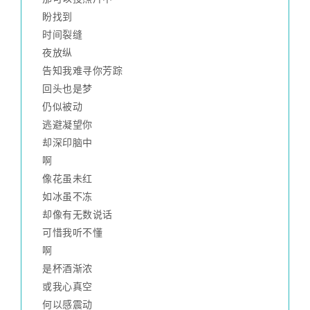
盼找到
时间裂缝
夜放纵
告知我难寻你芳踪
回头也是梦
仍似被动
逃避凝望你
却深印脑中
啊
像花虽未红
如冰虽不冻
却像有无数说话
可惜我听不懂
啊
是杯酒渐浓
或我心真空
何以感震动