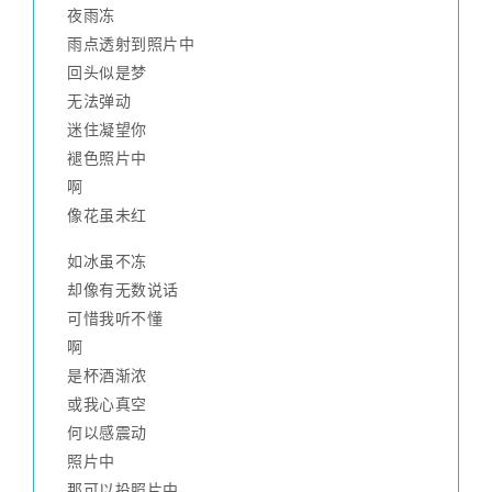
夜雨冻
雨点透射到照片中
回头似是梦
无法弹动
迷住凝望你
褪色照片中
啊
像花虽未红
如冰虽不冻
却像有无数说话
可惜我听不懂
啊
是杯酒渐浓
或我心真空
何以感震动
照片中
那可以投照片中