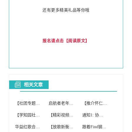
还有更多精美礼品等你哦
报名请点击【阅读原文】
相关文章
【社团专题】寒亭区红歌合唱团
启航者老年红歌合唱团(纯公益合唱团)开课啦!
【推介怀仁】怀仁红歌晨唱团与北京健康之声合唱团2017重阳节联欢
【学知园社区】举办“爱之约合唱团红歌庆新年”活动
【精彩视频】花垣县老年大学红歌家园合唱团
通知1: 协会女子小合唱团参加红歌比赛获得佳绩
华益红歌合唱团选拔赛人气王投票开始啦!!(1、2批)!
【放歌新衡阳】衡阳县老年红歌合唱团积极备战全市老干部合唱比赛
跟着Find钢琴唱红歌,合唱团的姐姐阿姨们体验Find智能钢琴魅力