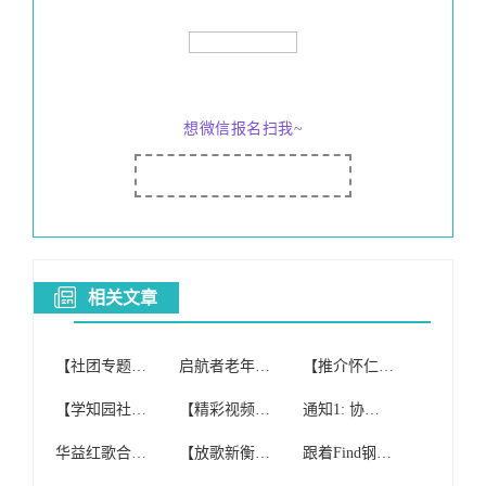
想微信报名扫我~
相关文章
【社团专题】寒亭区红歌合唱团
启航者老年红歌合唱团(纯公益合唱团)开课啦!
【推介怀仁】怀仁红歌晨唱团与北京健康之声合唱团2017重阳节联欢
【学知园社区】举办“爱之约合唱团红歌庆新年”活动
【精彩视频】花垣县老年大学红歌家园合唱团
通知1: 协会女子小合唱团参加红歌比赛获得佳绩
华益红歌合唱团选拔赛人气王投票开始啦!!(1、2批)!
【放歌新衡阳】衡阳县老年红歌合唱团积极备战全市老干部合唱比赛
跟着Find钢琴唱红歌,合唱团的姐姐阿姨们体验Find智能钢琴魅力