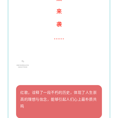
来
袭
……
红歌，诠释了一段不朽的历史，体现了人生崇
高的理想与信念，能够引起人们心上最朴质共
鸣