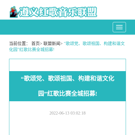
Toggle
navigati
当前位置：
首页
>
联盟新闻
>
“歌颂党、歌颂祖国、构建和谐文
化园”红歌比赛全城招募!
“歌颂党、歌颂祖国、构建和谐文化
园”红歌比赛全城招募!
2022-06-13 03:02:18