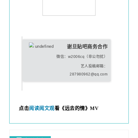
谢旦贴吧商务合作
微信：w2006cq（非公勿扰）
艺人投稿邮箱：
287980962@qq.com
点击
阅读阅文观
看《远去的情》MV