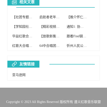
相关文章
【社团专题】寒亭区红歌合唱团
启航者老年红歌合唱团(纯公益合唱团)开课啦!
【推介怀仁】怀仁红歌晨唱团与北京健康之声合唱团2017重阳节联欢
【学知园社区】举办“爱之约合唱团红歌庆新年”活动
【精彩视频】花垣县老年大学红歌家园合唱团
通知1: 协会女子小合唱团参加红歌比赛获得佳绩
华益红歌合唱团选拔赛人气王投票开始啦!!(1、2批)!
【放歌新衡阳】衡阳县老年红歌合唱团积极备战全市老干部合唱比赛
跟着Find钢琴唱红歌,合唱团的姐姐阿姨们体验Find智能钢琴魅力
红歌大合唱 《黄水谣》(县供电公司合唱团)
64中合唱团2017年红歌比赛再获硚口区一等奖
忻州人民公园红歌合唱团《东方红》
友情链接
亚马逊网
Copyright © 2023 All Rights Reserved 版权所有 遵义红歌音乐联盟