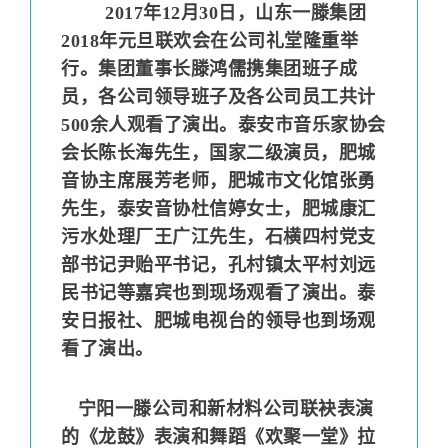
2017年12月30日，山东一滕集团
2018年元旦联欢会在公司礼堂隆重举
行。
集团董事长滕鸿儒携集团班子成
员，各公司领导班子及各公司员工共计
500余人观看了演出。泰安市音乐家协会
会长陈长海先生，国家二级演员，肥城
音协主席展芳老师，肥城市文化馆张勇
先生，泰安音协杜信婷女士，肥城康汇
污水处理厂王广江先生，石横四村党支
部书记尹贻平书记，孔村镇太平村刘远
民书记等嘉宾也到现场观看了演出。泰
安日报社、肥城电视台的领导也到场观
看了演出。
宁阳一滕公司和新材料公司联袂表演
的《龙鼓》表演和舞蹈《欢聚一堂》拉