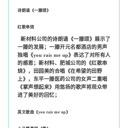
诗朗诵《一滕颂》
红
歌串烧
新材料公司的诗朗诵《一滕颂》展示了
一滕的发展；
一滕开元名都酒店的男声
独唱《you rais me up》表达了对所有人
的感恩；新材料、肥城公司的《红歌串
烧》，田园美的合唱《在希望的田野
上》，东平一滕医药公司的女声二重唱
《掌声想起来》用悠扬的歌声将观众带
进了美好的回忆；
英文歌曲《you rais me up》