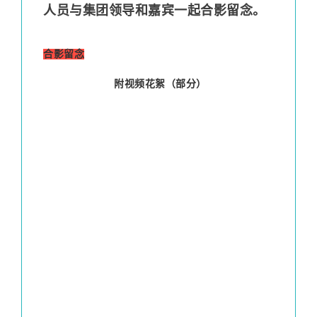
人员与集团领导和嘉宾一起合影留念。
合影留念
附视频花絮（部分）