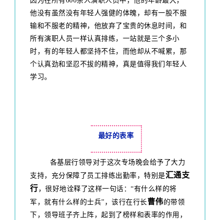
因为在所有600余人演职人员中，他的年龄最大，
他没有虽然没有年轻人强健的体魄，却有一股不服
输和不服老的精神，他放弃了宝贵的休息时间，和
所有演职人员一样认真排练，一站就是三个多小
时，有的年轻人都坚持不住，而他却从不喊累，那
个认真劲和坚忍不拔的精神，真是值得我们年轻人
学习。
最好的表率
各基层行领导对于这次专场晚会给予了大力
汇通支
支持，充分保障了员工排练出勤率，特别是
行
，很好地诠释了这样一句话：“有什么样的将
曹伟
军，就有什么样的士兵”，该行在行长
的带领
下，领导班子齐上阵，起到了榜样和表率的作用，