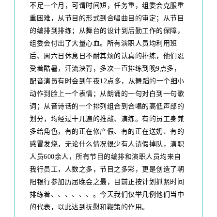
不足一个月，可谓时间短，任务重，组委会克服重
重困难，从节目的形式到合唱曲目的审定；从节目
的编排到排练；从舞台的设计到后勤工作的保障，
组委会付出了大量心血。所有演职人员均利用班
后、周六日休息日不耐其烦的认真的排练，他们忍
受着酷暑，汗流浃背，多次一直排练到晚9点多，
配音演员有时会到午夜12点多，从舞蹈的一个细小
动作到脸上一个表情；从朗诵的一句对白到一句歌
词；从音诗话的一个排列组合到合唱的高低声部的
划分，均经过十几遍的推敲、演练。有的员工身兼
多给角色，有的正在修产假、有的正在送奶、有的
感冒发烧，无论什么情况很少有人请假掉队，演职
人员600余人，所有节目的编排和演职人员均来自
我行员工，人数之多，节目之多彩，更是创造了朝
阳银行参加历届晚会之最，目前正按计划抓紧时间
排练着、、、、、、。今天我们仅举几例他们当中
的代表，以此达到抚慰和鞭策的作用。