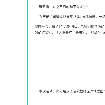
当珍惜，来之不易的和平与安宁！
为庆祝祖国妈妈
68
周年华诞，
9
月
30
日，一
我院一共组织了
8
个合唱团队，老师们用饱满的
闪的红星》、《太阳最红，最亲》、《你好祖
本次活动，充分展示了我院教师深深地爱国情