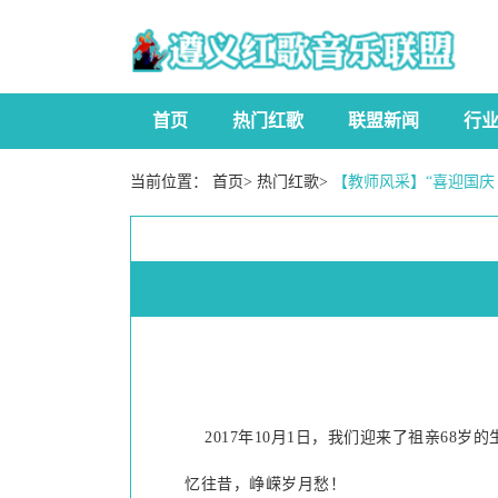
首页
热门红歌
联盟新闻
行
当前位置：
首页
>
热门红歌
>
【教师风采】“喜迎国庆
2017
年
10
月
1
日，我们迎来了祖亲
68
岁的
忆往昔，峥嵘岁月愁！