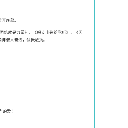
拉开序幕。
团结就是力量》、《唱支山歌给党听》、《闪
精神催人奋进，慷慨激扬。
烈的爱！