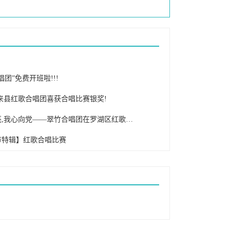
唱团”免费开班啦!!!
来县红歌合唱团喜获合唱比赛银奖!
红歌嘹亮,我心向党——翠竹合唱团在罗湖区红歌合唱大赛中获一等奖
节特辑】红歌合唱比赛