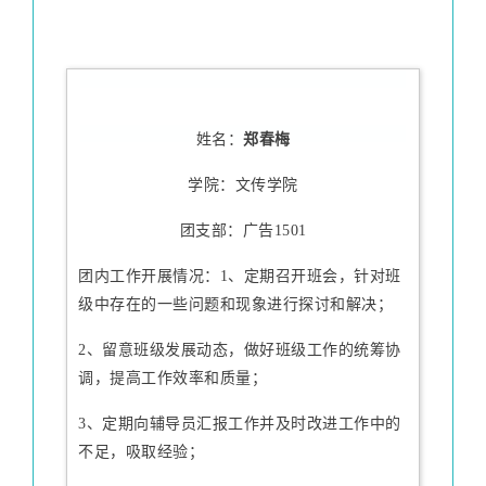
姓名：
郑春梅
学院：文传学院
团支部：
广告1501
团内工作开展情况：
1、定期召开班会，针对班
级中存在的一些问题和现象进行探讨和解决；
2、留意班级发展动态，做好班级工作的统筹协
调，提高工作效率和质量；
3、定期向辅导员汇报工作并及时改进工作中的
不足，吸取经验；