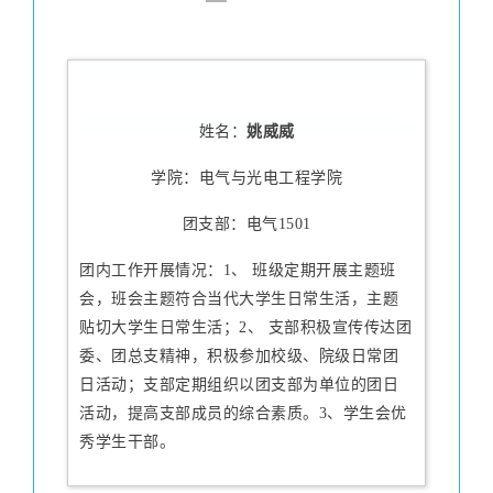
姓名：
姚威威
学院：
电气与光电工程学院
团支部：
电气1501
团内工作
开展情况：
1、 班级定期开展主题班
会，班会主题符合当代大学生日常生活，主题
贴切大学生日常生活；2、 支部积极宣传传达团
委、团总支精神，积极参加校级、院级日常团
日活动；支部定期组织以团支部为单位的团日
活动，提高支部成员的综合素质。3、学生会优
秀学生干部。