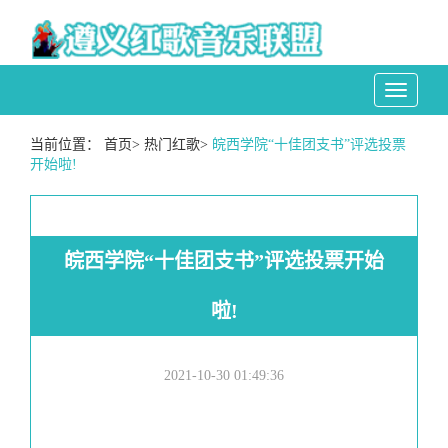
Toggle
navigati
当前位置：
首页
>
热门红歌
>
皖西学院“十佳团支书”评选投票
开始啦!
皖西学院“十佳团支书”评选投票开始
啦!
2021-10-30 01:49:36