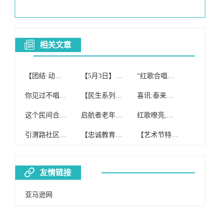
相关文章
【团结·动态】团结社区红歌合唱团参加我旗“初心不改穿沙志 先锋引领赶超时”榜样的力量分享会
【5月3日】启航者老年红歌合唱团(纯公益合唱团)开课啦!
“红歌合唱团”免费开班啦!!!
你见过不唱红歌的合唱团吗
【民生系列报道四】额尔格图镇妇联组织红歌合唱团到敬老院慰问演出
喜讯:泰来县红歌合唱团喜获合唱比赛银奖!
这个民间合唱团 坚持15年唱红歌
启航者老年红歌合唱团(纯公益合唱团)
红歌嘹亮,我心向党——翠竹合唱团在罗湖区红歌合唱大赛中获一等奖
引渭路社区合唱团歌唱红歌缅怀主席
【忠诚教育】#投票#第二师系统红歌合唱比赛“网上投票评选”开始啦!
【艺术节特辑】红歌合唱比赛
友情链接
亚马逊网