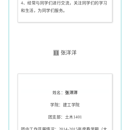
4、经常与同学们进行交流，关注同学们的学习
和生活，为同学们服务。
11
张洋洋
姓名：
张洋洋
学院：建工学院
团支部：
土木1401
团内工作开展情况：
2014-2015年度春学期（大