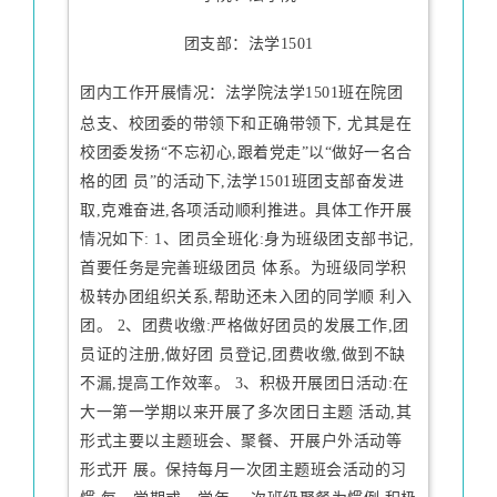
团支部：
法学1501
团内工作开展情况：
法学院法学1501班在院团
总支、校团委的带领下和正确带领下, 尤其是在
校团委发扬“不忘初心,跟着党走”以“做好一名合
格的团 员”的活动下,法学1501班团支部奋发进
取,克难奋进,各项活动顺利推进。具体工作开展
情况如下: 1、团员全班化:身为班级团支部书记,
首要任务是完善班级团员 体系。为班级同学积
极转办团组织关系,帮助还未入团的同学顺 利入
团。 2、团费收缴:严格做好团员的发展工作,团
员证的注册,做好团 员登记,团费收缴,做到不缺
不漏,提高工作效率。 3、积极开展团日活动:在
大一第一学期以来开展了多次团日主题 活动,其
形式主要以主题班会、聚餐、开展户外活动等
形式开 展。保持每月一次团主题班会活动的习