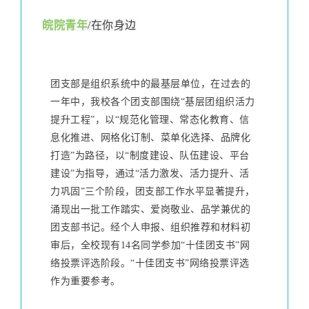
皖院青年
/在你身边
团支部是组织系统中的最基层单位，在过去的
一年中，我校各个团支部围绕“基层团组织活力
提升工程”，以“规范化管理、常态化教育、信
息化推进、网格化订制、菜单化选择、品牌化
打造”为路径，以“制度建设、队伍建设、平台
建设”为指导，通过“活力激发、活力提升、活
力巩固”三个阶段，团支部工作水平显著提升，
涌现出一批工作踏实、爱岗敬业、品学兼优的
团支部书记。经个人申报、组织推荐和材料初
审后，全校现有14名同学参加“十佳团支书”网
络投票评选阶段。“十佳团支书”网络投票评选
作为重要参考。