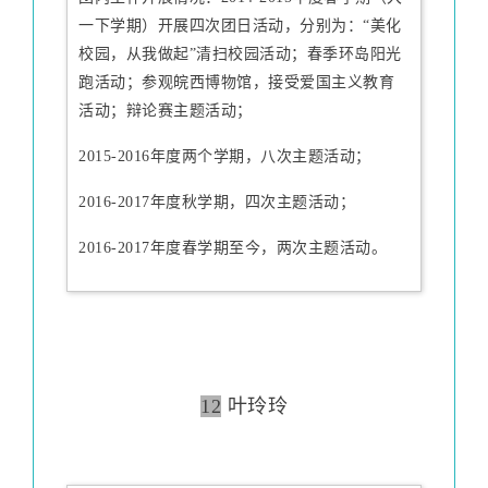
一下学期）开展四次团日活动，分别为：“美化
校园，从我做起”清扫校园活动；春季环岛阳光
跑活动；参观皖西博物馆，接受爱国主义教育
活动；辩论赛主题活动；
2015-2016年度两个学期，八次主题活动；
2016-2017年度秋学期，四次主题活动；
2016-2017年度春学期至今，两次主题活动。
12
叶玲玲