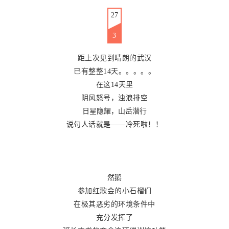
27
3
距上次见到晴朗的武汉
已有整整14天。。。。。
在这14天里
阴风怒号，浊浪排空
日星隐耀，山岳潜行
说句人话就是——冷死啦！！
然鹅
参加红歌会的小石榴们
在极其恶劣的环境条件中
充分发挥了