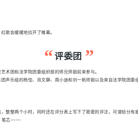
，红歌会缓缓地拉开了帷幕。
“
”
评委团
院艺术团和法学院团委组织部的师兄师姐前来参与。
术团声乐组的杨忱、肖文静、周小迪和刘一帆师姐以及来自法学院团委
出，整整两个小时，同时还在评分表上写下了密密的评注，可谓给分有
芯~~~~