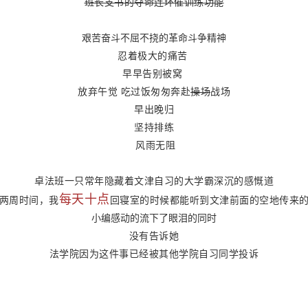
班长支书的夺命连环催训练功能
艰苦奋斗不屈不挠的革命斗争精神
忍着极大的痛苦
早早告别被窝
放弃午觉 吃过饭匆匆奔赴
操场
战场
早出晚归
坚持排练
风雨无阻
卓法班一只常年隐藏着文津自习的大学霸深沉的感慨道
每天十点
整两周时间，我
回寝室的时候都能听到文津前面的空地传来的
小编感动的流下了眼泪的同时
没有告诉她
法学院因为这件事已经被其他学院自习同学投诉