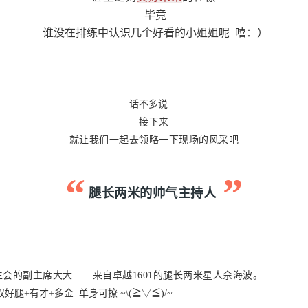
毕竟
谁没在排练中认识几个好看的小姐姐呢 嘻：）
话不多说
接下来
就让我们一起去领略一下现场的风采吧
“
”
腿长两米的帅气主持人
生会的副主席大大——来自卓越1601的腿长两米星人佘海波。
双好腿+有才+多金=单身可撩 ~\(≧▽≦)/~