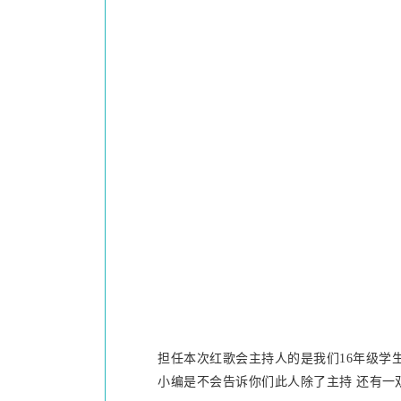
担任本次红歌会主持人的是我们16年级学
小编是不会告诉你们此人除了主持 还有
一