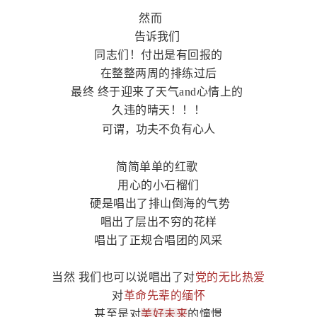
然而
告诉我们
同志们！付出是有回报的
在整整两周的排练过后
最终 终于迎来了天气and心情上的
久违的晴天！！！
可谓，功夫不负有心人
简简单单的红歌
用心的小石榴们
硬是唱出了排山倒海的气势
唱出了层出不穷的花样
唱出了正规合唱团的风采
当然 我们也可以说唱出了对
党的无比热爱
对
革命先辈的缅怀
甚至是对
美好未来
的憧憬