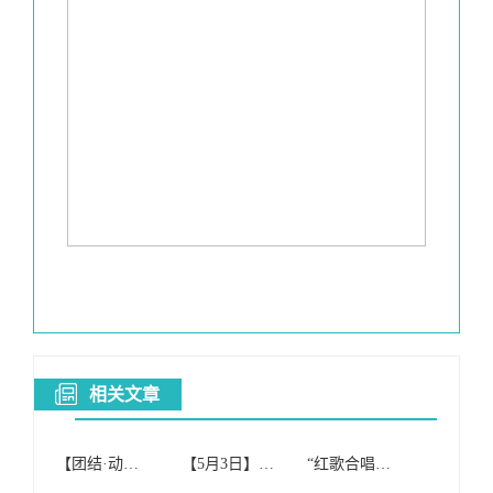
相关文章
【团结·动态】团结社区红歌合唱团参加我旗“初心不改穿沙志 先锋引领赶超时”榜样的力量分享会
【5月3日】启航者老年红歌合唱团(纯公益合唱团)开课啦!
“红歌合唱团”免费开班啦!!!