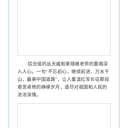
综合组的丛天威和景晓峰老师的重唱深
入人心。一句
“不忘初心，继续前进，万水千
山，最美中国道路”，让人重温红军长征那段
艰苦卓绝的峥嵘岁月，道尽对祖国和人民的
浓浓深情。