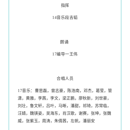
指挥
14音乐段吉韬
朗诵
17编导一王伟
合唱人员
17音乐：
曹思磊，曾志豪，陈浩南，邓杰，葛莹，管
潇，黄雅，李茜，李文，梁正鹏，廖秋新，刘世豪，
刘壮，鲁文轩，吕叶，马晰，潘甜，祁琦，苏常临，
汪婧，魏锳姿，吴海东，肖汉歌，谢赛，张坤，张魏
威，张紫玉，周涛，朱倩茜，左帆，潘丽安