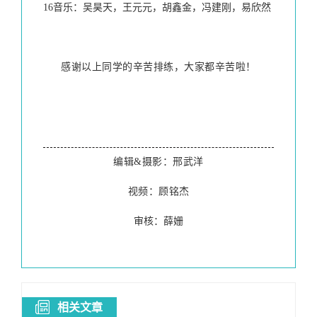
16音乐：吴昊天，王元元，胡鑫金，冯建刚，易欣然
感谢以上同学的辛苦排练，大家都辛苦啦！
编辑&摄影：邢武洋
视频：顾铭杰
审核：薛姗
相关文章