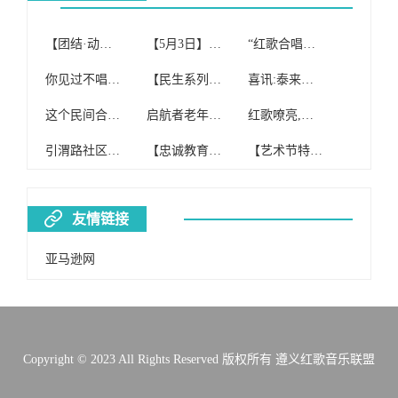
【团结·动态】团结社区红歌合唱团参加我旗“初心不改穿沙志 先锋引领赶超时”榜样的力量分享会
【5月3日】启航者老年红歌合唱团(纯公益合唱团)开课啦!
“红歌合唱团”免费开班啦!!!
你见过不唱红歌的合唱团吗
【民生系列报道四】额尔格图镇妇联组织红歌合唱团到敬老院慰问演出
喜讯:泰来县红歌合唱团喜获合唱比赛银奖!
这个民间合唱团 坚持15年唱红歌
启航者老年红歌合唱团(纯公益合唱团)
红歌嘹亮,我心向党——翠竹合唱团在罗湖区红歌合唱大赛中获一等奖
引渭路社区合唱团歌唱红歌缅怀主席
【忠诚教育】#投票#第二师系统红歌合唱比赛“网上投票评选”开始啦!
【艺术节特辑】红歌合唱比赛
友情链接
亚马逊网
Copyright © 2023 All Rights Reserved 版权所有 遵义红歌音乐联盟