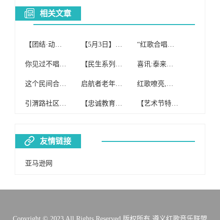
相关文章
【团结·动态】团结社区红歌合唱团参加我旗“初心不改穿沙志 先锋引领赶超时”榜样的力量分享会
【5月3日】启航者老年红歌合唱团(纯公益合唱团)开课啦!
“红歌合唱团”免费开班啦!!!
你见过不唱红歌的合唱团吗
【民生系列报道四】额尔格图镇妇联组织红歌合唱团到敬老院慰问演出
喜讯:泰来县红歌合唱团喜获合唱比赛银奖!
这个民间合唱团 坚持15年唱红歌
启航者老年红歌合唱团(纯公益合唱团)
红歌嘹亮,我心向党——翠竹合唱团在罗湖区红歌合唱大赛中获一等奖
引渭路社区合唱团歌唱红歌缅怀主席
【忠诚教育】#投票#第二师系统红歌合唱比赛“网上投票评选”开始啦!
【艺术节特辑】红歌合唱比赛
友情链接
亚马逊网
Copyright © 2023 All Rights Reserved 版权所有 遵义红歌音乐联盟