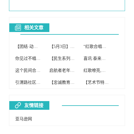
相关文章
【团结·动态】团结社区红歌合唱团参加我旗“初心不改穿沙志 先锋引领赶超时”榜样的力量分享会
【5月3日】启航者老年红歌合唱团(纯公益合唱团)开课啦!
“红歌合唱团”免费开班啦!!!
你见过不唱红歌的合唱团吗
【民生系列报道四】额尔格图镇妇联组织红歌合唱团到敬老院慰问演出
喜讯:泰来县红歌合唱团喜获合唱比赛银奖!
这个民间合唱团 坚持15年唱红歌
启航者老年红歌合唱团(纯公益合唱团)
红歌嘹亮,我心向党——翠竹合唱团在罗湖区红歌合唱大赛中获一等奖
引渭路社区合唱团歌唱红歌缅怀主席
【忠诚教育】#投票#第二师系统红歌合唱比赛“网上投票评选”开始啦!
【艺术节特辑】红歌合唱比赛
友情链接
亚马逊网