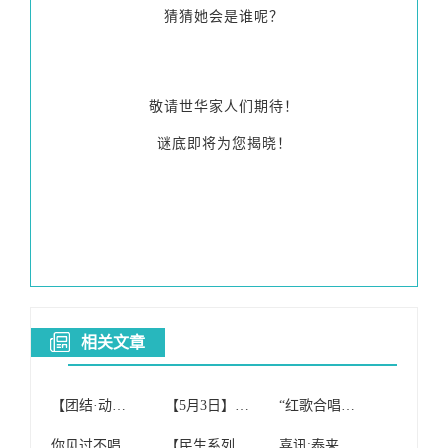
猜猜她会是谁呢？
敬请世华家人们期待！
谜底即将为您揭晓！
相关文章
【团结·动态】团结社区红歌合唱团参加我旗“初心不改穿沙志 先锋引领赶超时”榜样的力量分享会
【5月3日】启航者老年红歌合唱团(纯公益合唱团)开课啦!
“红歌合唱团”免费开班啦!!!
你见过不唱红歌的合唱团吗
【民生系列报道四】额尔格图镇妇联组织红歌合唱团到敬老院慰问演出
喜讯:泰来县红歌合唱团喜获合唱比赛银奖!