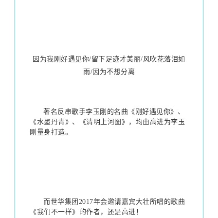
因为我刚好遇见你/留下足迹才美丽/风吹花落泪如
雨/因为不想分离
著名反串歌手李玉刚的名曲《刚好遇见你》、
《水墨丹青》、《清明上河图》，均由高进为李玉
刚量身打造。
而世华集团2017年会邀请嘉宾大壮所唱的歌曲
《我们不一样》的作者，还是高进！