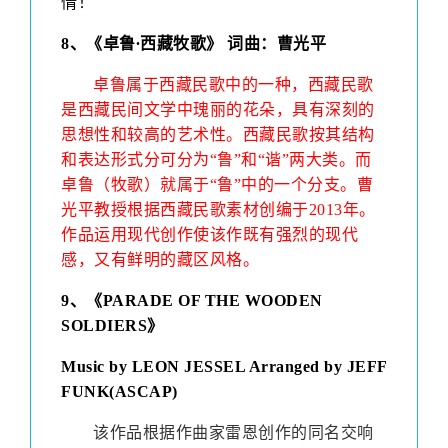
情！
8
、
《卓鲁
∙
西藏牧歌》 词曲：曹光平
卓鲁属于西藏民歌中的一种，西藏民歌
是西藏民间文学中瑰丽的花朵，具有深刻的
思想性和较高的艺术性。西藏民歌按其结构
和表达形式分可分为“鲁”和“谐”两大类。而
卓鲁（牧歌）就属于“鲁”中的一个分支。曹
光平教授根据西藏民歌素材创编于2013年。
作品运用现代创作使该作既有强烈的现代
感，又有鲜明的藏区风格。
9
、
《PARADE OF THE WOODEN
SOLDIERS》
Music by LEON JESSEL
Arranged by JEFF
FUNK(ASCAP)
该作品根据作曲家雷恩创作的同名交响