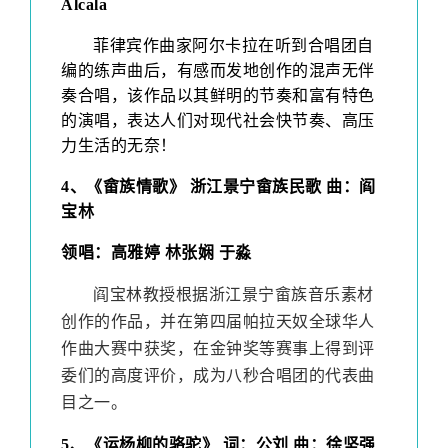
Alcala
菲律宾作曲家阿尔卡拉在听到合唱团自
编的练声曲后，有感而发地创作的混声无伴
奏合唱，该作品以其鲜明的节奏和富有特色
的演唱，表达人们对现代社会快节奏、高压
力生活的无奈！
4
、
《畲族情歌》
浙江景宁畲族民歌 曲：阎
宝林
领唱：高雅婷 林张娴 于淼
阎宝林
教授根据浙江景宁畲族音乐素材
创作的作品，并在第四届帕拉天奴全球华人
作曲大赛中获奖，在金钟奖等赛事上得到评
委们的高度评价，成为八秒合唱团的代表曲
目之一。
5
、
《运杨柳的骆驼》 词：公刘 曲：徐坚强