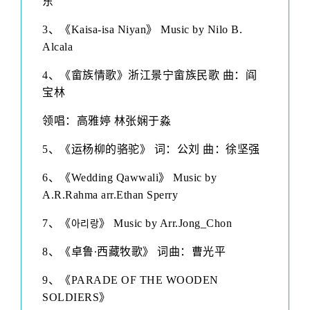
东
3
、
《Kaisa-isa Niyan》
Music by
Nilo B.
Alcala
4
、
《畲族情歌》
浙江景宁畲族民歌 曲：阎
宝林
领唱：高雅婷 林张娴于淼
5
、
《运杨柳的骆驼》 词：公刘 曲：徐坚强
6
、
《Wedding Qawwali》
Music by
A.R.Rahma arr.Ethan Sperry
7
、
《
》
Music by
Arr.Jong_Chon
아
리
랑
8
、
《卓鲁
∙
西藏牧歌》 词曲：曹光平
9
、
《PARADE OF THE WOODEN
SOLDIERS》