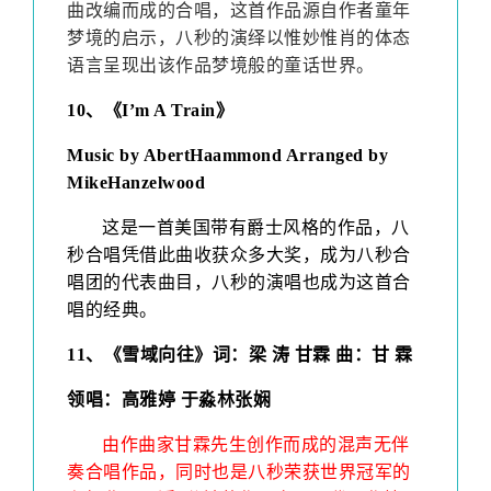
曲改编而成的合唱，这首作品源自作者童年
梦境的启示，八秒的演绎以惟妙惟肖的体态
语言呈现出该作品梦境般的童话世界。
10
、
《I’m A Train》
Music by
AbertHaammond
Arranged by
MikeHanzelwood
这是一首美国带有爵士风格的作品，八
秒合唱凭借此曲收获众多大奖，成为八秒合
唱团的代表曲目，八秒的演唱也成为这首合
唱的经典。
11
、《雪域向往》
词：梁 涛 甘霖 曲：甘 霖
领唱：高雅婷 于淼林张娴
由作曲家甘霖先生创作而成的混声无伴
奏合唱作品，同时也是八秒荣获世界冠军的