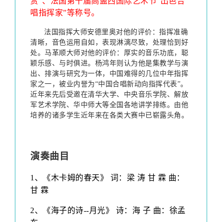
赏”、法国第十届高盖西国际艺术节“出色合
唱指挥家”等称号。
法国指挥大师安德里奥对他的评价：指挥准确
清晰，音色运用自如，表现淋漓尽致，处理恰到好
处。马革顺大师对他的评价：厚实的音乐功底，聪
颖乐感、与时俱进。杨鸿年则认为他是集教学与演
出、排演与研究为一体，中国难得的几位中年指挥
家之一，被业内誉为“中国合唱新动向指挥代表”。
近年来先后受邀在清华大学、中央音乐学院、解放
军艺术学院、华中师大等全国各地讲学排练。由他
培养的诸多学生近年来在各类大赛中已崭露头角。
演奏曲目
1
、
《木卡姆的春天》 词：梁 涛 甘 霖 曲：
甘 霖
2
、
《海子的诗--月光》 诗：海 子 曲：徐孟