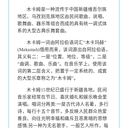
木卡姆是一种流传于中国新疆维吾尔族
地区、乌孜别克族地区由民间歌曲、说唱、
歌舞曲、器乐等组合而成的具有统一调式体
系的大型古典乐舞套曲。
木卡姆一词由阿拉伯语词汇“木卡玛赫”
(Makamah)
借用而来，该词源出自阿拉伯语，
其义有二：一是“位置、地位、等级”，二是
“曲调、歌曲、乐曲”。在音乐学上，使用该
词的第二层含义，把置于一定系统的、成套
的大型乐章称之为“木卡姆”。
木卡姆
15
世纪已盛行于新疆各地。民间
音乐家经常在节日、喜庆婚礼和娱乐晚会里
演唱。唱词分两类
:
一是古代诗人名著，多行
诗，每行十五个音节，多反映人民群众热爱
善良、向往光明幸福和痛斥丑恶黑暗的思想
感情
;
另一种为无名歌手、一般艺人所作，每