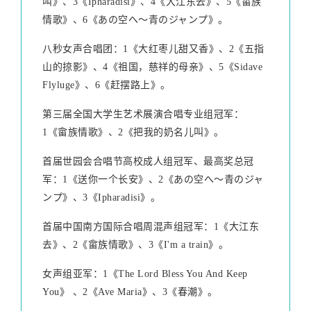
叫》、3《Ipharadisi》、4《大江东去》、5《畲族
情歌》、6《あの空へ～青のジャンプ》。
八秒女声合唱团：1《大红枣儿甜又香》、2《五指
山的掠影》、4《祖国，慈祥的母亲》、5《Sidave
Flyluge》、6《赶摆路上》。
第三届全国大学生艺术展演合唱专业组冠军：
1《畲族情歌》、2《把我的奶名儿叫》。
首届世园会合唱节高校成人组冠军、最高奖总冠
军：1《送你一个长安》、2《あの空へ～青のジャ
ンプ》、3《Ipharadisi》。
首届中国南方国际合唱周混声组冠军：1《大江东
去》、2《畲族情歌》、3《I'm a train》。
女声组亚军：1《The Lord Bless You And Keep
You》 、2《Ave Maria》、3《春潮》。