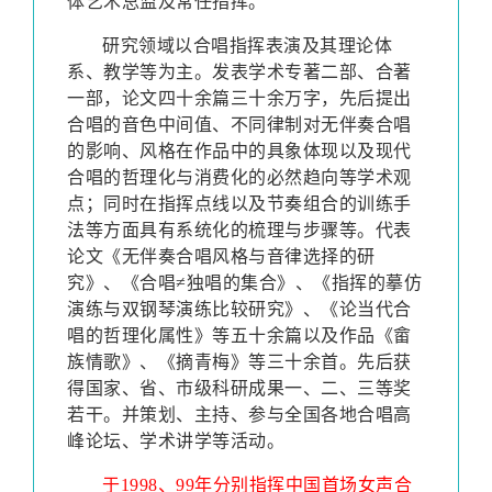
体艺术总监及常任指挥。
研究领域以合唱指挥表演及其理论体
系、教学等为主。发表学术专著二部、合著
一部，论文四十余篇三十余万字，先后提出
合唱的音色中间值、不同律制对无伴奏合唱
的影响、风格在作品中的具象体现以及现代
合唱的哲理化与消费化的必然趋向等学术观
点；同时在指挥点线以及节奏组合的训练手
法等方面具有系统化的梳理与步骤等。代表
论文《无伴奏合唱风格与音律选择的研
究》、《合唱≠独唱的集合》、《指挥的摹仿
演练与双钢琴演练比较研究》、《论当代合
唱的哲理化属性》等五十余篇以及作品《畲
族情歌》、《摘青梅》等三十余首。先后获
得国家、省、市级科研成果一、二、三等奖
若干。并策划、主持、参与全国各地合唱高
峰论坛、学术讲学等活动。
于1998、99年分别指挥中国首场女声合