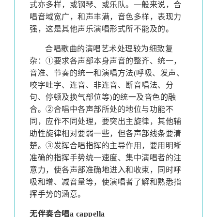
式亦多样，或钢琴、或乐队。一般来说，合
唱音域宽广，和声丰满，音色多样，表现力
强，这是其他声乐演唱形式所不能及的。
合唱歌曲的演唱艺术处理较为细致复
杂：①要求各声部本身声音的整齐、统一，
音准、节奏的统一和演唱方法
(
呼吸、发声、
咬字吐字、连音、非连音、断音唱法、分
句、停顿及换气部位等
)
的统一及音色的融
合。②合唱中各声部所处的地位与功能不
同，应作不同处理，要突出主旋律，其他辅
助性旋律相对要弱一些，但各声部线条要清
楚。③发挥合唱指挥的主导作用，要用明晰
准确的指挥手势统一速度、集中演唱者的注
意力，使各声部准确地进入和收束，同时呼
吸和增、减音量等，使演唱者了解和熟悉指
挥手势的涵意。
无伴奏合唱
a cappella