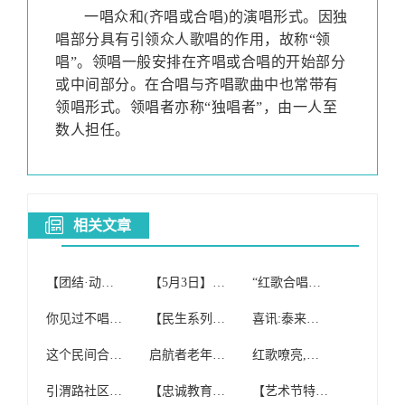
一唱众和
(
齐唱或合唱
)
的演唱形式。因独
唱部分具有引领众人歌唱的作用，故称“领
唱”。领唱一般安排在齐唱或合唱的开始部分
或中间部分。在合唱与齐唱歌曲中也常带有
领唱形式。
领唱者亦称“独唱者”，由一人至
数人担任。
相关文章
【团结·动态】团结社区红歌合唱团参加我旗“初心不改穿沙志 先锋引领赶超时”榜样的力量分享会
【5月3日】启航者老年红歌合唱团(纯公益合唱团)开课啦!
“红歌合唱团”免费开班啦!!!
你见过不唱红歌的合唱团吗
【民生系列报道四】额尔格图镇妇联组织红歌合唱团到敬老院慰问演出
喜讯:泰来县红歌合唱团喜获合唱比赛银奖!
这个民间合唱团 坚持15年唱红歌
启航者老年红歌合唱团(纯公益合唱团)
红歌嘹亮,我心向党——翠竹合唱团在罗湖区红歌合唱大赛中获一等奖
引渭路社区合唱团歌唱红歌缅怀主席
【忠诚教育】#投票#第二师系统红歌合唱比赛“网上投票评选”开始啦!
【艺术节特辑】红歌合唱比赛