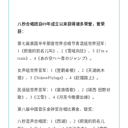
八秒合唱团自09年成立以来获得诸多荣誉，曾荣
获：
第七届美国辛辛那提世界合唱节青混组世界冠军：
1《把我的奶名儿叫》、2《雪域向往》、3《I'm a
train》、4《あの空へ～青のジャンプ》。
女声组世界亚军：1《登鹳雀楼》、2《天湖纳木
错》、3《SidaveFlyluge》、4《赶摆路上》。
民谣组世界亚军：1《畲族情歌》、2《靖西·田野对
歌》、3《江雪》、4《月亮今晚要出嫁》。
第八届中国音乐金钟奖合唱比赛金、银奖：
八秒混声合唱团：1《西湖》、2《把我的奶名儿