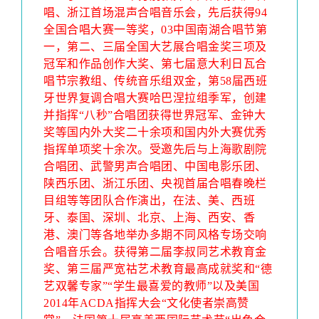
唱、浙江首场混声合唱音乐会，先后获得94
全国合唱大赛一等奖，03中国南湖合唱节第
一，第二、三届全国大艺展合唱金奖三项及
冠军和作品创作大奖、第七届意大利日瓦合
唱节宗教组、传统音乐组双金，第58届西班
牙世界复调合唱大赛哈巴涅拉组季军，创建
并指挥“八秒”合唱团获得世界冠军、金钟大
奖等国内外大奖二十余项和国内外大赛优秀
指挥单项奖十余次。受邀先后与上海歌剧院
合唱团、武警男声合唱团、中国电影乐团、
陕西乐团、浙江乐团、央视首届合唱春晚栏
目组等等团队合作演出，在法、美、西班
牙、泰国、深圳、北京、上海、西安、香
港、澳门等各地举办多期不同风格专场交响
合唱音乐会。获得第二届李叔同艺术教育金
奖、第三届严宽祜艺术教育最高成就奖和“德
艺双馨专家”“学生最喜爱的教师”以及美国
2014年ACDA指挥大会“文化使者崇高赞