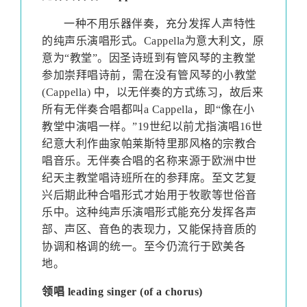
一种不用乐器伴奏，充分发挥人声特性
的纯声乐演唱形式。
Cappella
为意大利文，原
意为“教堂”。因圣诗班到有管风琴的主教堂
参加崇拜唱诗前，需在没有管风琴的小教堂
(Cappella)
中，以无伴奏的方式练习，故后来
所有无伴奏合唱都叫
a Cappella
，即“像在小
教堂中演唱一样。”
19
世纪以前尤指演唱
16
世
纪意大利作曲家帕莱斯特里那风格的宗教合
唱音乐。无伴奏合唱的名称来源于欧洲中世
纪天主教堂唱诗班所在的参拜席。至文艺复
兴后期此种合唱形式才始用于牧歌等世俗音
乐中。这种纯声乐演唱形式能充分发挥各声
部、声区、音色的表现力，又能保持音质的
协调和格调的统一。至今仍流行于欧美各
地。
领唱
leading singer (of a chorus)