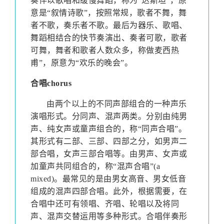
奏伴以歌唱和缓慢舞蹈，称为“达斯坦”，原
意是“叙情诗歌”，按照常规，歌者不舞，舞
者不歌，奏乐者不歌。最后为器乐、歌唱、
舞蹈相结合的快节奏演出、奏者可歌，歌者
可舞，舞者和歌者人数众多，称做麦西热
甫”，原意为“欢乐的晚会”。
合唱
chorus
由两个以上的不同声部组合的一种声乐
演唱形式。分同声、混声两类。分别由纯男
声、纯女声或童声组合的，称“同声合唱”。
其形式有二部、三部、四部之分，如男声二
部合唱，女声三部合唱等。由男声、女声或
加童声共同组合的，称“混声合唱”
(a
mixed)
。最常见的是由男女高音、男女低音
组成的混声四部合唱。此外，根据需要，在
合唱中还可有领唱、齐唱、轮唱以及将同
声、混声交替运用等多种形式。合唱伴奏形