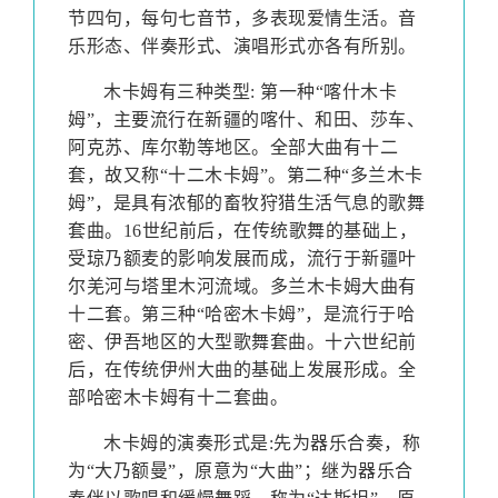
节四句，每句七音节，多表现爱情生活。音
乐形态、伴奏形式、演唱形式亦各有所别。
木卡姆有三种类型
:
第一种“喀什木卡
姆”，主要流行在新疆的喀什、和田、莎车、
阿克苏、库尔勒等地区。全部大曲有十二
套，故又称“十二木卡姆”。
第二种“多兰木卡
姆”，是具有浓郁的畜牧狩猎生活气息的歌舞
套曲。
16
世纪前后，在传统歌舞的基础上，
受琼乃额麦的影响发展而成，流行于新疆叶
尔羌河与塔里木河流域。多兰木卡姆大曲有
十二套。第三种“哈密木卡姆”，是流行于哈
密、伊吾地区的大型歌舞套曲。十六世纪前
后，在传统伊州大曲的基础上发展形成。全
部哈密木卡姆有十二套曲。
木卡姆的演奏形式是
:
先为器乐合奏，称
为“大乃额曼”，原意为“大曲”；继为器乐合