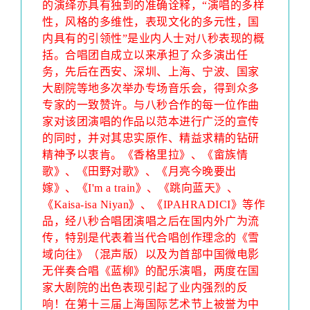
的演绎亦具有独到的准确诠释，“演唱的多样
性，风格的多维性，表现文化的多元性，国
内具有的引领性”是业内人士对八秒表现的概
括。合唱团自成立以来承担了众多演出任
务，先后在西安、深圳、上海、宁波、国家
大剧院等地多次举办专场音乐会，得到众多
专家的一致赞许。与八秒合作的每一位作曲
家对该团演唱的作品以范本进行广泛的宣传
的同时，并对其忠实原作、精益求精的钻研
精神予以衷肯。《香格里拉》、《畲族情
歌》、《田野对歌》、《月亮今晚要出
嫁》、《I'm a train》、《跳向蓝天》、
《Kaisa-isa Niyan》、《IPAHRADICI》等作
品，经八秒合唱团演唱之后在国内外广为流
传，特别是代表着当代合唱创作理念的《雪
域向往》（混声版）以及为首部中国微电影
无伴奏合唱《蓝柳》的配乐演唱，两度在国
家大剧院的出色表现引起了业内强烈的反
响！在第十三届上海国际艺术节上被誉为中