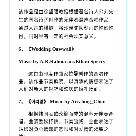
该作品是由徐坚强教授根据著名诗人公刘先
生的同名诗词创作的无伴奏混声合唱作品，
通过人声的模拟，将沙漠驼队刻画的惟妙惟
肖，同时具有一定的社会现实意义。
6
、
《Wedding Qawwali》
Music by
A.R.Rahma arr.Ethan Sperry
这首由印度作曲家拉曼创作的合唱作
品，该作品节奏鲜明，以真挚的情感表达了
人们对新人的祝福和欢庆的婚礼场面。
7
、
《
》
Music by
Arr.Jong_Chon
아
리
랑
根据韩国民歌改编而成的混声无伴奏合
唱，曲调委婉抒情、节奏流畅，全曲表达了
姑娘对负心情郎的怨恨和对爱情的渴望之