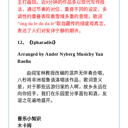
主打曲目。近9分钟的作品多以现代写作技
法，通过节奏的对位，重音不同的设定、多
调性的重叠表现着雪域多重的意境。歌词
“ong da le du da le”取自藏传的绿度母真言，
表达了人们对安详宁静的期许。
12
、
《Ipharadisi》
Arranged by
Ander Nyberg
Musicby
Yan
Baolin
由阎宝林教授改编的混声无伴奏合唱，
八秒将非洲祖鲁语演唱该作品，歌词意义
是，对于那些远游归家的人啊，故乡永远在
向你招手，我们在乐园里分享面包和酒，友
谊之花遍地盛开。
音乐小知识
木卡姆