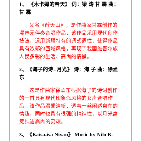
1
、
《木卡姆的春天》 词：梁 涛 甘 霖 曲：
甘 霖
又名《醉天山》，是作曲家甘霖创作的
混声无伴奏合唱作品，该作品采用现代创作
技法，运用新疆特有的调式调性，使得作品
具有浓郁的西域风格，再现了我国维吾尔族
人民多彩的生活、高尚的情操。
2
、
《海子的诗--月光》 诗：海 子 曲：徐孟
东
这是作曲家徐孟东根据海子的诗词创作
的一首具有现代印象派风格的女声合唱作
品，该作品温馨清新，透着一丝闲适自在的
情趣，同时也具有很强的精神性，以月光寓
意纯洁高尚的灵魂。
3
、
《Kaisa-isa Niyan》
Music by
Nilo B.