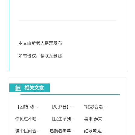
本文由新老人整理发布
如有侵权，请联系删除
相关文章
【团结·动态】团结社区红歌合唱团参加我旗“初心不改穿沙志 先锋引领赶超时”榜样的力量分享会
【5月3日】启航者老年红歌合唱团(纯公益合唱团)开课啦!
“红歌合唱团”免费开班啦!!!
你见过不唱红歌的合唱团吗
【民生系列报道四】额尔格图镇妇联组织红歌合唱团到敬老院慰问演出
喜讯:泰来县红歌合唱团喜获合唱比赛银奖!
这个民间合唱团 坚持15年唱红歌
启航者老年红歌合唱团(纯公益合唱团)
红歌嘹亮,我心向党——翠竹合唱团在罗湖区红歌合唱大赛中获一等奖