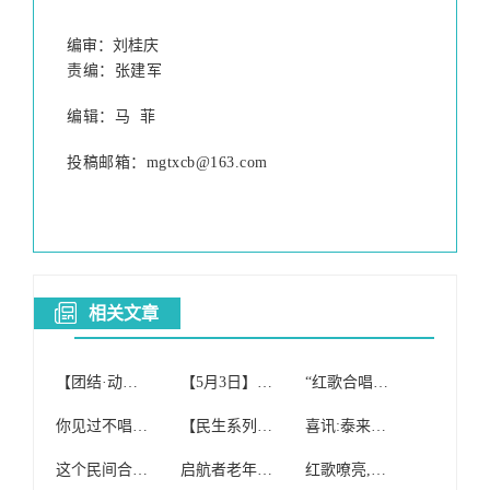
编审：刘桂庆
责编：张建军
编辑：马 菲
投稿邮箱：mgtxcb@163.com
相关文章
【团结·动态】团结社区红歌合唱团参加我旗“初心不改穿沙志 先锋引领赶超时”榜样的力量分享会
【5月3日】启航者老年红歌合唱团(纯公益合唱团)开课啦!
“红歌合唱团”免费开班啦!!!
你见过不唱红歌的合唱团吗
【民生系列报道四】额尔格图镇妇联组织红歌合唱团到敬老院慰问演出
喜讯:泰来县红歌合唱团喜获合唱比赛银奖!
这个民间合唱团 坚持15年唱红歌
启航者老年红歌合唱团(纯公益合唱团)
红歌嘹亮,我心向党——翠竹合唱团在罗湖区红歌合唱大赛中获一等奖