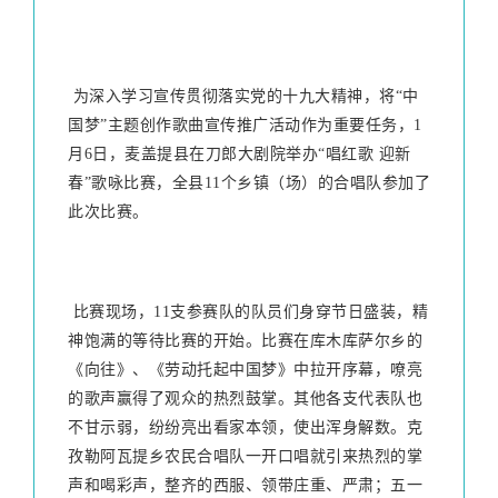
为深入学习宣传贯彻落实党的十九大精神，将“中
国梦”主题创作歌曲宣传推广活动作为重要任务，1
月6日，麦盖提县在刀郎大剧院举办“唱红歌 迎新
春”歌咏比赛，全县11个乡镇（场）的合唱队参加了
此次比赛。
比赛现场，11支参赛队的队员们身穿节日盛装，精
神饱满的等待比赛的开始。比赛在库木库萨尔乡的
《向往》、《劳动托起中国梦》中拉开序幕，嘹亮
的歌声赢得了观众的热烈鼓掌。其他各支代表队也
不甘示弱，纷纷亮出看家本领，使出浑身解数。克
孜勒阿瓦提乡农民合唱队一开口唱就引来热烈的掌
声和喝彩声，整齐的西服、领带庄重、严肃；五一