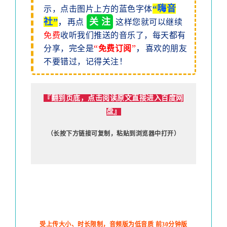
“嗨音
示，点击
图片上方
的蓝色字体
社”
，
关 注
再点
这样您就可以继续
免费
收听我们推送的音乐了，每
天都有
“
”
，
分享，完全是
免费订阅
喜欢的朋友
不要错过，记得关注！
『翻到页底，点击阅读原文直接进入百度网
盘』
（长按下方链接可复制，粘贴到浏览器中打开）
百度网盘
：
（7天有效期）
http://pan.baidu.com/s/1hr6rcGW
受上传大小、时长限制，音频版为低音质 前30分钟版