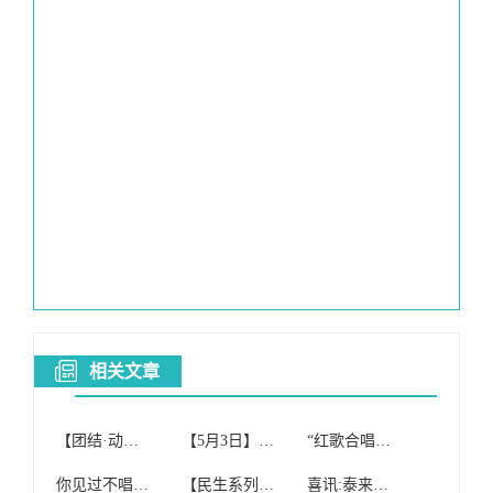
相关文章
【团结·动态】团结社区红歌合唱团参加我旗“初心不改穿沙志 先锋引领赶超时”榜样的力量分享会
【5月3日】启航者老年红歌合唱团(纯公益合唱团)开课啦!
“红歌合唱团”免费开班啦!!!
你见过不唱红歌的合唱团吗
【民生系列报道四】额尔格图镇妇联组织红歌合唱团到敬老院慰问演出
喜讯:泰来县红歌合唱团喜获合唱比赛银奖!