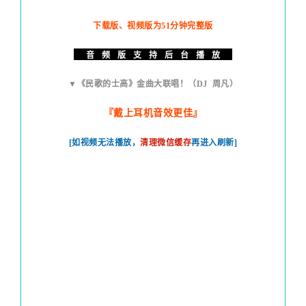
下载版、视频版为51分钟完整版
每晚与好音乐不期而遇，总有一首歌是你喜欢
.....
音
...
频
...
版
...
支
...
持
...
后
...
台
...
播
...
放
.....
的！最动感，最好听的车载音乐都在这里~
▼《民歌的士高》金曲大联唱！（DJ 周凡）
『
戴上耳机音效更佳
』
[如视频无法播放，
清理微信缓存
再进入刷新]