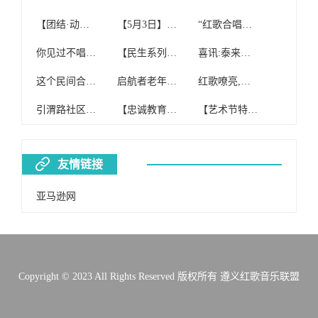
【团结·动态】团结社区红歌合唱团参加我旗“初心不改穿沙志 先锋引领赶超时”榜样的力量分享会
【5月3日】启航者老年红歌合唱团(纯公益合唱团)开课啦!
“红歌合唱团”免费开班啦!!!
你见过不唱红歌的合唱团吗
【民生系列报道四】额尔格图镇妇联组织红歌合唱团到敬老院慰问演出
喜讯:泰来县红歌合唱团喜获合唱比赛银奖!
这个民间合唱团 坚持15年唱红歌
启航者老年红歌合唱团(纯公益合唱团)
红歌嘹亮,我心向党——翠竹合唱团在罗湖区红歌合唱大赛中获一等奖
引渭路社区合唱团歌唱红歌缅怀主席
【忠诚教育】#投票#第二师系统红歌合唱比赛“网上投票评选”开始啦!
【艺术节特辑】红歌合唱比赛
友情链接
亚马逊网
Copyright © 2023 All Rights Reserved 版权所有 遵义红歌音乐联盟