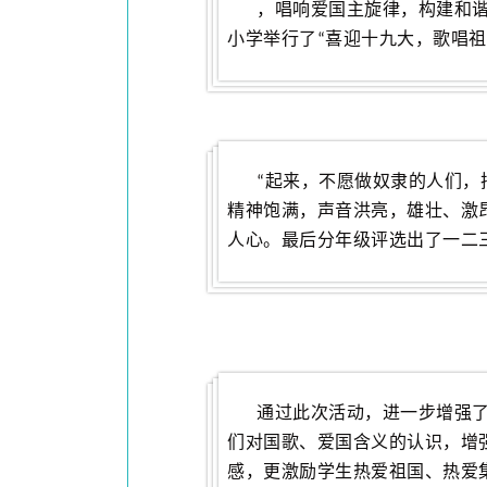
，唱响爱国主旋律，构建和谐
小学举行了“喜迎十九大，歌唱祖
“起来，不愿做奴隶的人们，把
精神饱满，声音洪亮，雄壮、激
人心。最后分年级评选出了一二
通过此次活动，进一步增强
们对国歌、爱国含义的认识，增
感，更激励学生热爱祖国、热爱