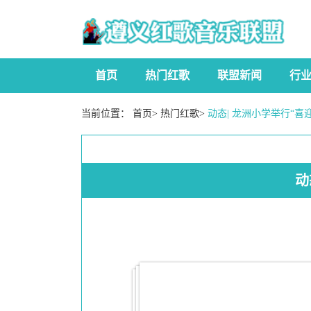
首页
热门红歌
联盟新闻
行
当前位置：
首页
>
热门红歌
>
动态| 龙洲小学举行“喜
动