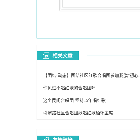
相关文章
【团结·动态】团结社区红歌合唱团
你见过不唱红歌的合唱团吗
这个民间合唱团 坚持15年唱红歌
引渭路社区合唱团歌唱红歌缅怀主席