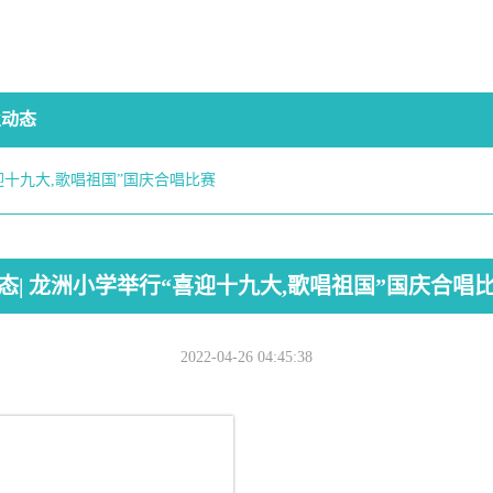
业动态
迎十九大,歌唱祖国”国庆合唱比赛
态| 龙洲小学举行“喜迎十九大,歌唱祖国”国庆合唱
2022-04-26 04:45:38