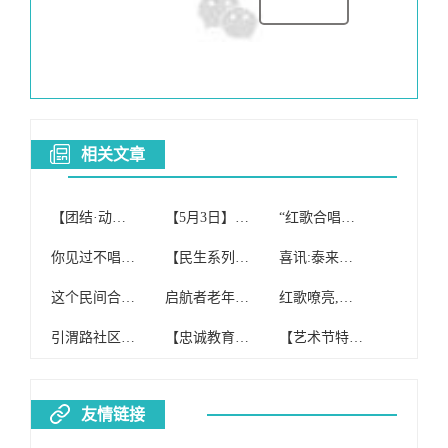
相关文章
【团结·动态】团结社区红歌合唱团参加我旗“初心不改穿沙志 先锋引领赶超时”榜样的力量分享会
【5月3日】启航者老年红歌合唱团(纯公益合唱团)开课啦!
“红歌合唱团”免费开班啦!!!
你见过不唱红歌的合唱团吗
【民生系列报道四】额尔格图镇妇联组织红歌合唱团到敬老院慰问演出
喜讯:泰来县红歌合唱团喜获合唱比赛银奖!
这个民间合唱团 坚持15年唱红歌
启航者老年红歌合唱团(纯公益合唱团)
红歌嘹亮,我心向党——翠竹合唱团在罗湖区红歌合唱大赛中获一等奖
引渭路社区合唱团歌唱红歌缅怀主席
【忠诚教育】#投票#第二师系统红歌合唱比赛“网上投票评选”开始啦!
【艺术节特辑】红歌合唱比赛
友情链接