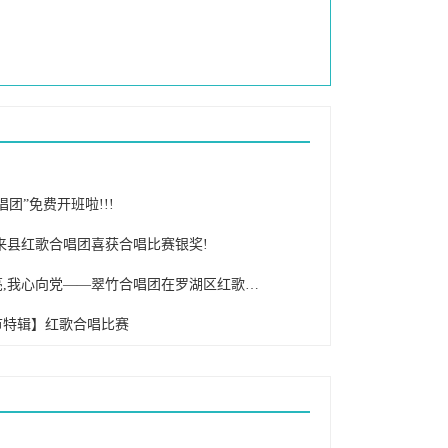
唱团”免费开班啦!!!
来县红歌合唱团喜获合唱比赛银奖!
红歌嘹亮,我心向党——翠竹合唱团在罗湖区红歌合唱大赛中获一等奖
节特辑】红歌合唱比赛