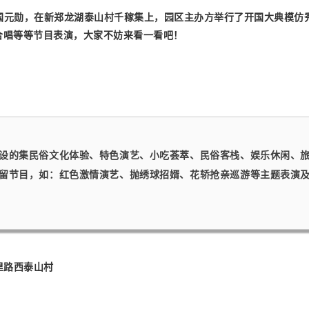
开国元勋，在新郑龙湖泰山村千稼集上，园区主办方举行了开国大典模
合唱等等节目表演，大家不妨来看一看吧！
设的集民俗文化体验、特色演艺、小吃荟萃、民俗客栈、娱乐休闲、
留节目，如：红色激情演艺、抛绣球招婿、花轿抢亲巡游等主题表演
里路西泰山村