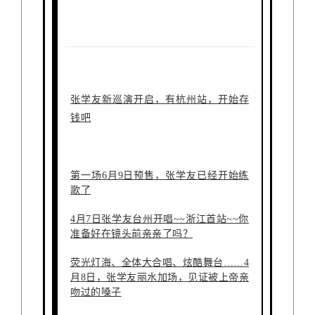
张学友新巡演开启，有杭州站，开始存
钱吧
第一场6月9日预售，张学友已经开始练
歌了
4月7日张学友台州开唱~~浙江首站~~你
准备好在镜头前亲亲了吗？
荧光灯海、全体大合唱、炫酷舞台……4
月8日，张学友丽水加场，见证被上帝亲
吻过的嗓子