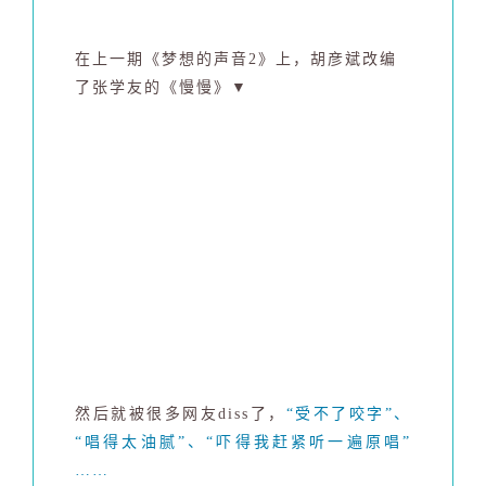
在上一期《梦想的声音2》上，胡彦斌改编
了张学友的《慢慢》▼
然后就被很多网友diss了，
“受不了咬字”、
“唱得太油腻”、“吓得我赶紧听一遍原唱”
……