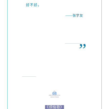
好不好。
——张学友
”
08
《烦恼歌》