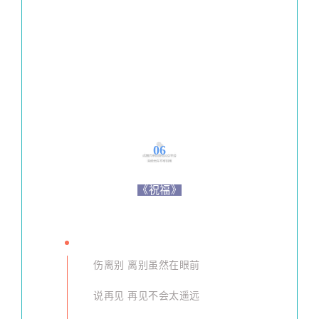
06
《祝福
》
伤离别 离别虽然在眼前
说再见 再见不会太遥远