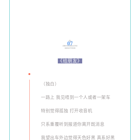
07
《给朋友》
（独白）
一路上 我见唔到一个人或者一架车
特别觉得孤独 打开收音机
只系重覆听到报道你离开既消息
我望出车外边觉得天色好黑 真系好黑