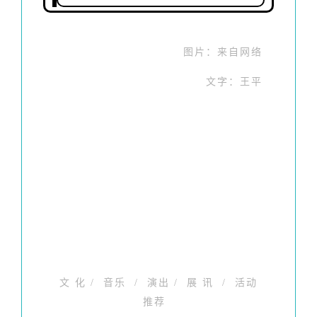
图片：来自网络
文字：王平
文 化 / 音乐 / 演出 / 展 讯 / 活动
推荐