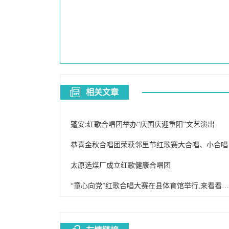
相关文章
蓬安:红歌合唱团举办“庆国庆迎重阳”文艺演出
恭喜金
太原选煤厂成立红歌健康合唱团
“童心向党”红歌合唱大赛在县体育馆举行,来看看有没有你家的小朋友吧……