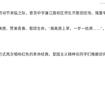
—
，劳动节来临之际，章贡中学濂江路校区师生齐聚田径场，隆重举
美德、赞美青春、歌颂生命。"离离原上草，一岁一枯荣……"
方式再次唱响红色的革命经典，爱国主义精神在同学们稚嫩却