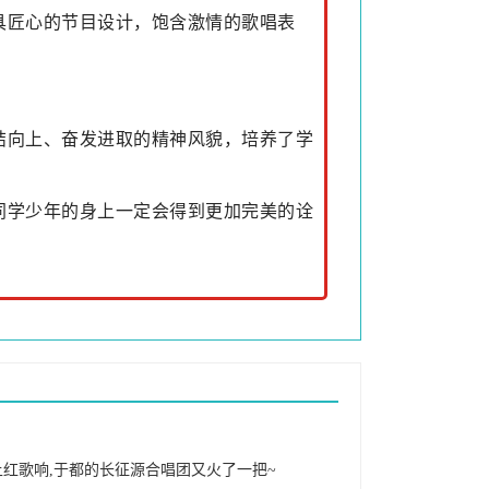
具匠心的节目设计，饱含激情的歌唱表
结向上、奋发进取的精神风貌，培养了学
同学少年的身上一定会得到更加完美的诠
上红歌响,于都的长征源合唱团又火了一把~