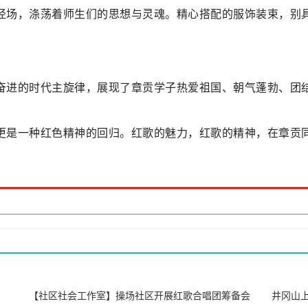
径场，涤荡着师生们的思想与灵魂。精心搭配的服饰装束，别
。
奋进的时代主旋律，展现了章贡学子热爱祖国、朝气蓬勃、团
。
更是一种红色精神的回归。红歌的魅力，红歌的精神，在章贡
【社区社会工作室】操场社区开展红歌合唱团筹备会
井冈山