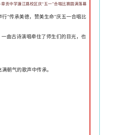
—章贡中学濂江路校区庆“五一”合唱比赛圆满落幕
行"传承美德，赞美生命"庆五一合唱比
，一曲古诗演唱牵住了师生们的目光，也
充满朝气的歌声中传承。