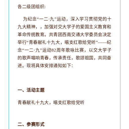
各二级团组织:
为纪念“一二·九”运动，深入学习贯彻党的十
九大精神，，加强对交大学子的爱国主义教育和
革命传统教育。共青团西南交通大学委员会决定
举行“青春献礼十九大，唱支红歌给党听”——纪
念“一二·九”运动82周年歌咏比赛，以交大学子
的歌声唱响青春，传承责任，歌颂祖国，共同奋
进。现将具体安排通知如下：
一、活动主题
青春献礼十九大，唱支红歌给党听
二、参赛形式