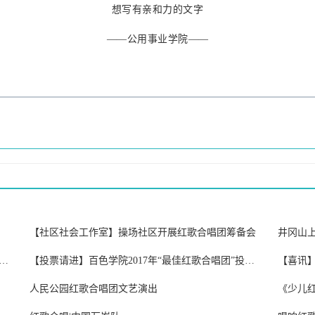
想写有亲和力的文字
——公用事业学院——
【社区社会工作室】操场社区开展红歌合唱团筹备会
井冈山
秋合唱团荣获邻里节红歌赛大合唱、小合唱双项桂冠!
【投票请进】百色学院2017年“最佳红歌合唱团”投票开始!
人民公园红歌合唱团文艺演出
《少儿红