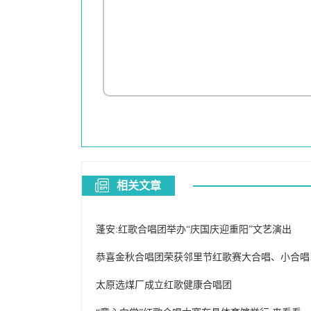
相关文章
蓬安:红歌合唱团举办“庆国庆迎重阳”文艺演出
恭喜金
太原选煤厂成立红歌健康合唱团