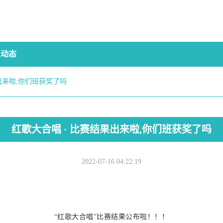
业动态
出来啦,你们班获奖了吗
红歌大合唱 · 比赛结果出来啦,你们班获奖了吗
2022-07-16 04:22:19
“红歌大合唱”比赛结果公布啦！！！