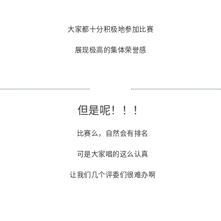
大家都十分积极地参加比赛
展现极高的集体荣誉感
但是呢！！！
比赛么，自然会有排名
可是大家唱的这么认真
让我们几个评委们很难办啊