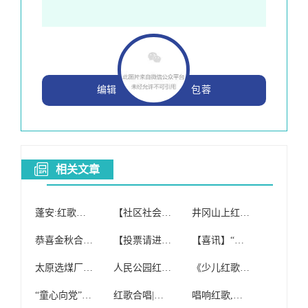
编辑
包蓉
相关文章
蓬安:红歌合唱团举办“庆国庆迎重阳”文艺演出
【社区社会工作室】操场社区开展红歌合唱团筹备会
井冈山上红歌响,于都的长征源合唱团又火了一把~
恭喜金秋合唱团荣获邻里节红歌赛大合唱、小合唱双项桂冠!
【投票请进】百色学院2017年“最佳红歌合唱团”投票开始!
【喜讯】“红歌献给党”,大鳌合唱团用这首红歌献给党,喜获银奖!
太原选煤厂成立红歌健康合唱团
人民公园红歌合唱团文艺演出
《少儿红歌合唱团》免费招生!!!
“童心向党”红歌合唱大赛在县体育馆举行,来看看有没有你家的小朋友吧……
红歌合唱|中国万岁队
唱响红歌,爱我中华——沙湾一中举行红歌合唱比赛