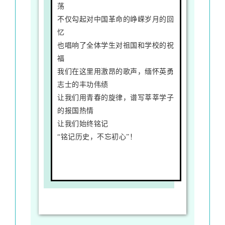
荡
不仅勾起对中国革命的峥嵘岁月的回
忆
也唱响了全体学生对祖国和学校的祝
福
我们在这里用激昂的歌声，缅怀英勇
志士的丰功伟绩
让我们用青春的旋律，谱写莘莘学子
的报国热情
让我们始终铭记
“铭记历史，不忘初心”！