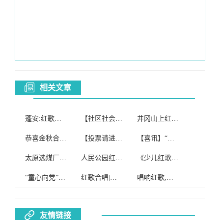
相关文章
蓬安:红歌合唱团举办“庆国庆迎重阳”文艺演出
【社区社会工作室】操场社区开展红歌合唱团筹备会
井冈山上红歌响,于都的长征源合唱团又火了一把~
恭喜金秋合唱团荣获邻里节红歌赛大合唱、小合唱双项桂冠!
【投票请进】百色学院2017年“最佳红歌合唱团”投票开始!
【喜讯】“红歌献给党”,大鳌合唱团用这首红歌献给党,喜获银奖!
太原选煤厂成立红歌健康合唱团
人民公园红歌合唱团文艺演出
《少儿红歌合唱团》免费招生!!!
“童心向党”红歌合唱大赛在县体育馆举行,来看看有没有你家的小朋友吧……
红歌合唱|中国万岁队
唱响红歌,爱我中华——沙湾一中举行红歌合唱比赛
友情链接