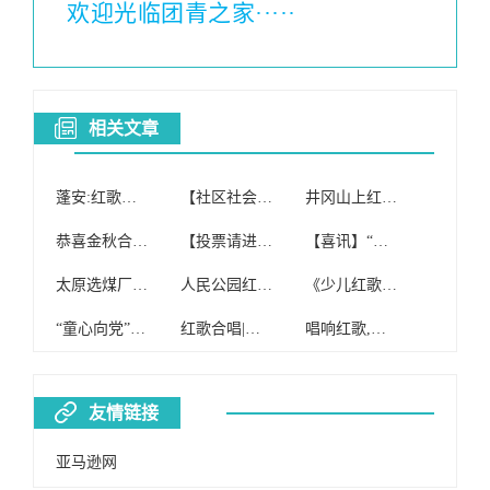
欢迎光临团青之家·····
相关文章
蓬安:红歌合唱团举办“庆国庆迎重阳”文艺演出
【社区社会工作室】操场社区开展红歌合唱团筹备会
井冈山上红歌响,于都的长征源合唱团又火了一把~
恭喜金秋合唱团荣获邻里节红歌赛大合唱、小合唱双项桂冠!
【投票请进】百色学院2017年“最佳红歌合唱团”投票开始!
【喜讯】“红歌献给党”,大鳌合唱团用这首红歌献给党,喜获银奖!
太原选煤厂成立红歌健康合唱团
人民公园红歌合唱团文艺演出
《少儿红歌合唱团》免费招生!!!
“童心向党”红歌合唱大赛在县体育馆举行,来看看有没有你家的小朋友吧……
红歌合唱|中国万岁队
唱响红歌,爱我中华——沙湾一中举行红歌合唱比赛
友情链接
亚马逊网