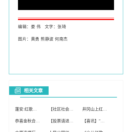
编辑：娄 伟 文字：张琦
图片：黄勇 熊静波 何南杰
相关文章
蓬安:红歌合唱团举办“庆国庆迎重阳”文艺演出
【社区社会工作室】操场社区开展红歌合唱团筹备会
井冈山上红歌响,于都的长征源合唱团又火了一把~
恭喜金秋合唱团荣获邻里节红歌赛大合唱、小合唱双项桂冠!
【投票请进】百色学院2017年“最佳红歌合唱团”投票开始!
【喜讯】“红歌献给党”,大鳌合唱团用这首红歌献给党,喜获银奖!