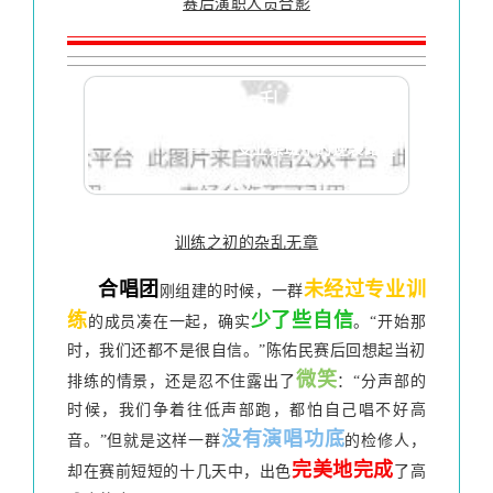
赛后演职人员合影
汉腔、跑调、乱节拍
——一支业余班子的逆袭路程
训练之初的杂乱无章
合唱团
未经过专业训
刚组建的时候，一群
练
少了些自信
的成员凑在一起，确实
。“开始那
时，我们还都不是很自信。”陈佑民赛后回想起当初
微笑
排练的情景，还是忍不住露出了
：“分声部的
时候，我们争着往低声部跑，都怕自己唱不好高
没有演唱功底
音。”但就是这样一群
的检修人，
完美地完成
却在赛前短短的十几天中，出色
了高