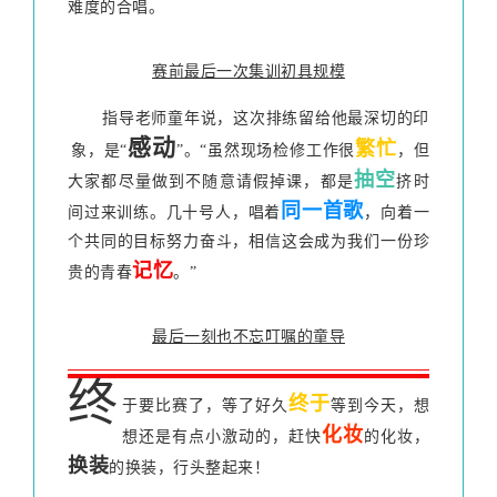
难度的合唱。
赛前最后一次集训初具规模
指导老师童年说，这次排练留给他最深切的印
感动
繁忙
象，是“
”。“虽然现场检修工作很
，但
抽空
大家都尽量做到不随意请假掉课，都是
挤时
同一首歌
间过来训练。几十号人，唱着
，向着一
个共同的目标努力奋斗，相信这会成为我们一份珍
记忆
贵的青春
。”
最后一刻也不忘叮嘱的童导
终
终于
于要比赛了，等了好久
等到今天，想
化妆
想还是有点小激动的，赶快
的化妆，
换装
的换装，行头整起来！