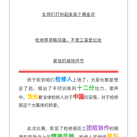
女将们打扮起来各个赛金花
检修男将略风骚，不爱工装爱红妆
紧张的候场环节
检修人
终于轮到咱们
上场了，大家伙都是憋
十二分
足了劲，唱出了平时训练的
功力，
歌声
饱含
中国
中，
着全体检修人对于
的深情，对于检修
部这个大集体的热爱。
团结协作
此次比赛，彰显了检修部员工
的精
精神风貌
履职