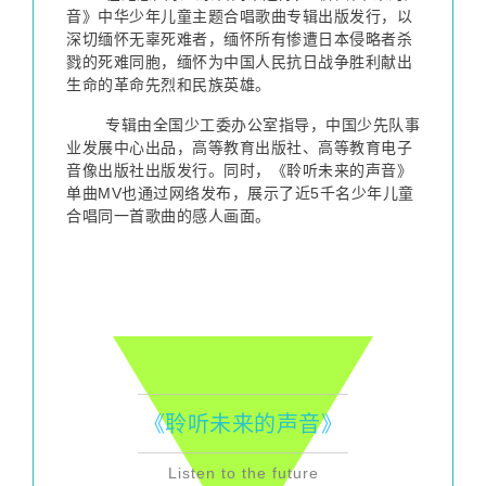
音》中华少年儿童主题合唱歌曲专辑出版发行，以
深切缅怀无辜死难者，缅怀所有惨遭日本侵略者杀
戮的死难同胞，缅怀为中国人民抗日战争胜利献出
生命的革命先烈和民族英雄。
        专辑由全国少工委办公室指导，中国少先队事
业发展中心出品，高等教育出版社、高等教育电子
音像出版社出版发行。同时，《聆听未来的声音》
单曲MV也通过网络发布，展示了近5千名少年儿童
合唱同一首歌曲的感人画面。
《聆听未来的声音》
Listen to the future