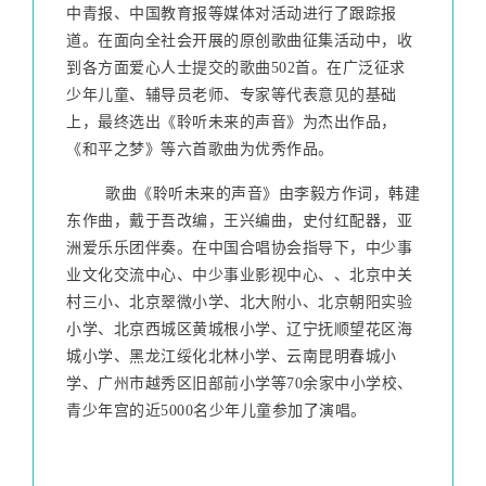
中青报、中国教育报等媒体对活动进行了跟踪报
道。在面向全社会开展的原创歌曲征集活动中，收
到各方面爱心人士提交的歌曲502首。在广泛征求
少年儿童、辅导员老师、专家等代表意见的基础
上，最终选出《聆听未来的声音》为杰出作品，
《和平之梦》等六首歌曲为优秀作品。
        歌曲《聆听未来的声音》由李毅方作词，韩建
东作曲，戴于吾改编，王兴编曲，史付红配器，亚
洲爱乐乐团伴奏。在中国合唱协会指导下，中少事
业文化交流中心、中少事业影视中心、、北京中关
村三小、北京翠微小学、北大附小、北京朝阳实验
小学、北京西城区黄城根小学、辽宁抚顺望花区海
城小学、黑龙江绥化北林小学、云南昆明春城小
学、广州市越秀区旧部前小学等70余家中小学校、
青少年宫的近5000名少年儿童参加了演唱。