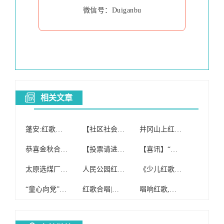
微信号：Duiganbu
相关文章
蓬安:红歌合唱团举办“庆国庆迎重阳”文艺演出
【社区社会工作室】操场社区开展红歌合唱团筹备会
井冈山上红歌响,于都的长征源合唱团又火了一把~
恭喜金秋合唱团荣获邻里节红歌赛大合唱、小合唱双项桂冠!
【投票请进】百色学院2017年“最佳红歌合唱团”投票开始!
【喜讯】“红歌献给党”,大鳌合唱团用这首红歌献给党,喜获银奖!
太原选煤厂成立红歌健康合唱团
人民公园红歌合唱团文艺演出
《少儿红歌合唱团》免费招生!!!
“童心向党”红歌合唱大赛在县体育馆举行,来看看有没有你家的小朋友吧……
红歌合唱|中国万岁队
唱响红歌,爱我中华——沙湾一中举行红歌合唱比赛