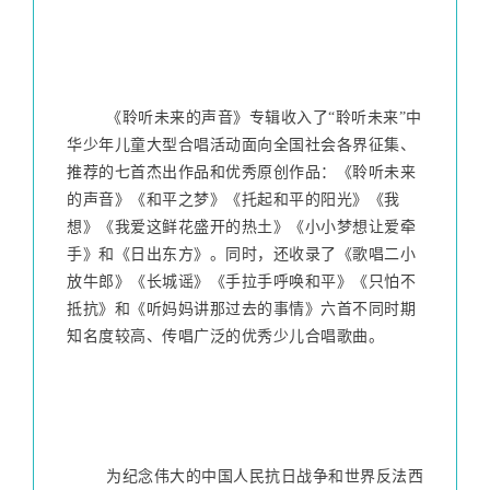
        《聆听未来的声音》专辑收入了“聆听未来”中
华少年儿童大型合唱活动面向全国社会各界征集、
推荐的七首杰出作品和优秀原创作品：《聆听未来
的声音》
《和平之梦》《托起和平的阳光》《我
想》《我爱这鲜花盛开的热土》《小小梦想让爱牵
手》和《日出东方》。同时，还收录了《歌唱二小
放牛郎》《长城谣》《手拉手呼唤和平》《只怕不
抵抗》和《听妈妈讲那过去的事情》六首不同时期
知名度较高、传唱广泛的优秀少儿合唱歌曲。
        为纪念伟大的中国人民抗日战争和世界反法西